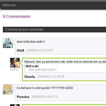
4659 vues
8 Commentaires
Connecte-toi pour commenter
laaa suite,laaa suite !!
7
liliz9
11/08/2012 20:16:00
Kikouch, ben ça arrives tres vite, enfin soit ce mercrdi soir ou di
29
liliz9
a dit:
Auteur
laaa suite,laaa suite !!
Oizofu
13/08/2012 17:28:35
il a fait quoi il a fait quoiiiii ??????!!!!!! xDDD
7
Poncho
23/08/2012 00:07:11