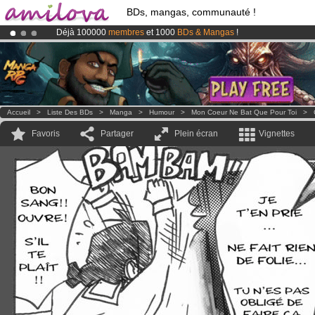
BDs, mangas, communauté !
Déjà 100000
membres
et 1000
BDs & Mangas
!
Le
Kickstarter Amilova est désormais lancé
!.
Abonnement premium: à partir de
3.95 euros
par mois !
Clique ici p
Accueil
>
Liste Des BDs
>
Manga
>
Humour
>
Mon Coeur Ne Bat Que Pour Toi
>
Favoris
Partager
Plein écran
Vignettes