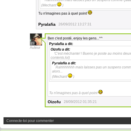
Rahhhhhhh mais laisses pas un suspens comme çaaa !!!
(Mechant
)
Tu n'imagines pas à quel point
Pyralafia
26/09/2012 13:27:31
Ben c'est posté, enjoy les gens...^^
29
Pyralafia
a dit:
Auteur
Oizofu
a dit:
'C'est méchante! ! Bueno je poste au moins deu
contents.lol)
Pyralafia
a dit:
Rahhhhhhh mais laisses pas un suspens comme ç
alors...
(Mechant
)
Tu n'imagines pas à quel point
Oizofu
28/09/2012 01:35:21
Connecte-toi pour commenter