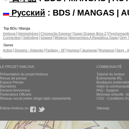
Русский
: BDS / MANGAS | 
Top BDs / Manga
Amilova
Hémisphères
Chronoctis Express
Super Dragon Bros Z
Psychomant
Connection
Sethxfaye
Graped
Wisteria
Bienvenidos A República Gada
Only 
Genre
Action
Dessins - Artworks
Fantasy - SF
Humour
Jeunesse
Romance
Sexy - 
LE PROJET AMILOVA
COMMUNAUTÉ
Présentation du projet Amilova
Tutoriel du lecteur
Revue de presse
Évènements IRL
Espace Presse
Boutiques partenair
Bannières
Aider la communauté 
Devenir Annonceur
FAQ - Support
Partenaires Officiels
Monnaie virtuelle : l
Réseau social poker, blogs stats classements
CGU - Conditions d'ut
Follow Amilova on
Sitemap