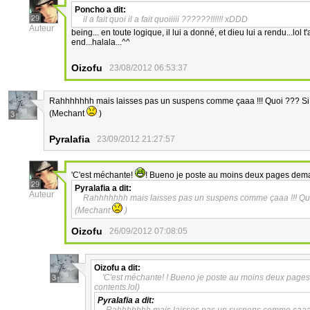
Poncho
a dit:
29
il a fait quoi il a fait quoiiiii ??????!!!!!! xDDD
Auteur
being... en toute logique, il lui a donné, et dieu lui a rendu...lo
end...halala...^^
Oizofu
23/08/2012 06:53:37
Rahhhhhhh mais laisses pas un suspens comme çaaa !!! Quoi ??? Si !!
(Mechant
)
3
Pyralafia
23/09/2012 21:27:57
'C'est méchante!
! Bueno je poste au moins deux pages demai
29
Pyralafia
a dit:
Auteur
Rahhhhhhh mais laisses pas un suspens comme çaaa !!! Quoi 
(Mechant
)
Oizofu
26/09/2012 07:08:05
Oizofu
a dit:
'C'est méchante! ! Bueno je poste au moins deux pages
3
contents.lol)
Pyralafia
a dit: