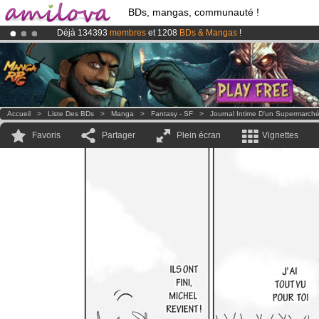
BDs, mangas, communauté !
Déjà 134393
membres
et 1208
BDs & Mangas
!
Le
Kickstarter Amilova est désormais lancé
!.
Abonnement premium: à partir de
3.95 euros
par mois !
Clique ici p
Accueil
>
Liste Des BDs
>
Manga
>
Fantasy - SF
>
Journal Intime D'un Supermarch
Favoris
Partager
Plein écran
Vignettes