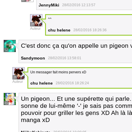
JennyMiki
28/02/2016 12:13:57
^^
28
Auteur
chu helene
28/02/2016 18:26:36
C'est donc ça qu'on appelle un pigeon 
52
Sandymoon
28/02/2016 13:58:01
Un messager fait moins pervers xD
28
Auteur
chu helene
28/02/2016 18:26:24
Un pigeon... Et une supérette qui parl
21
sonne de lui-même '-' je sais pas comme
pouvoir pour griller les gens XD Ah là l
manga xD