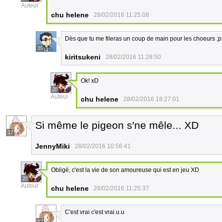
Auteur
chu helene
28/02/2016 11:25:08
Dès que tu me fileras un coup de main pour les choeurs ;p
35
kiritsukeni
28/02/2016 11:28:50
Ok! xD
28
Auteur
chu helene
28/02/2016 18:27:01
Si même le pigeon s'ne mêle... XD
37
JennyMiki
28/02/2016 10:56:41
Obligé, c'est la vie de son amoureuse qui est en jeu XD
28
Auteur
chu helene
28/02/2016 11:25:37
C'est vrai c'est vrai u.u
37