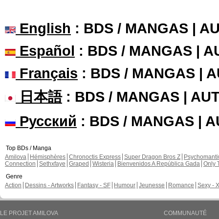
English
: BDS / MANGAS | 
Español
: BDS / MANGAS | 
Français
: BDS / MANGAS | 
日本語
: BDS / MANGAS | A
Русский
: BDS / MANGAS | 
Top BDs / Manga
Amilova
Hémisphères
Chronoctis Express
Super Dragon Bros Z
Psychomant
Connection
Sethxfaye
Graped
Wisteria
Bienvenidos A República Gada
Only 
Genre
Action
Dessins - Artworks
Fantasy - SF
Humour
Jeunesse
Romance
Sexy - 
LE PROJET AMILOVA
COMMUNAUTÉ