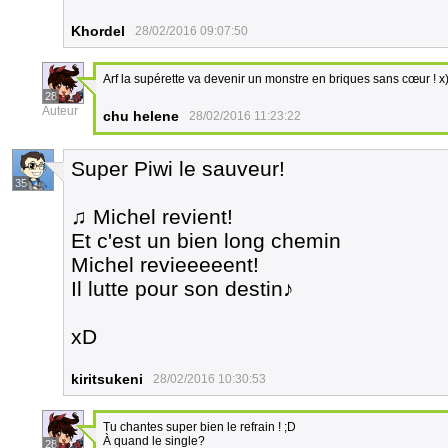
Khordel
28/02/2016 09:07:50
Arf la supérette va devenir un monstre en briques sans cœur ! x
28
Auteur
chu helene
28/02/2016 11:23:22
Super Piwi le sauveur!
35
♫ Michel revient!
Et c'est un bien long chemin
Michel revieeeeent!
Il lutte pour son destin♪
xD
kiritsukeni
28/02/2016 10:30:53
Tu chantes super bien le refrain ! ;D
À quand le single?
28