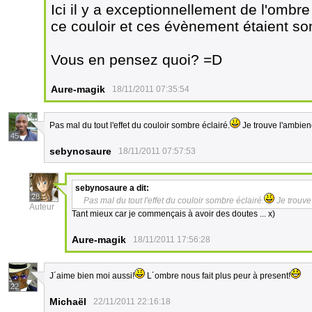
Ici il y a exceptionnellement de l'ombr
ce couloir et ces évènement étaient so
Vous en pensez quoi? =D
Aure-magik
18/11/2011 07:35:54
Pas mal du tout l'effet du couloir sombre éclairé.
Je trouve l'ambienc
45
sebynosaure
18/11/2011 07:57:53
sebynosaure
a dit:
28
Pas mal du tout l'effet du couloir sombre éclairé.
Je trouve 
Auteur
Tant mieux car je commençais à avoir des doutes ... x)
Aure-magik
18/11/2011 17:56:28
J´aime bien moi aussi!
L´ombre nous fait plus peur à present!
22
Michaël
22/11/2011 22:16:18