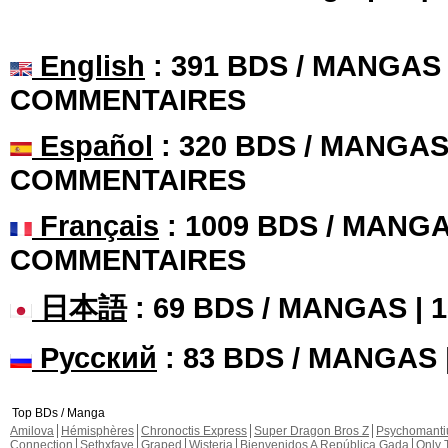
English
: 391 BDS / MANGAS 
COMMENTAIRES
Español
: 320 BDS / MANGAS 
COMMENTAIRES
Français
: 1009 BDS / MANGA
COMMENTAIRES
日本語
: 69 BDS / MANGAS |
Русский
: 83 BDS / MANGAS
Top BDs / Manga
Amilova
Hémisphères
Chronoctis Express
Super Dragon Bros Z
Psychomant
Connection
Sethxfaye
Graped
Wisteria
Bienvenidos A República Gada
Only 