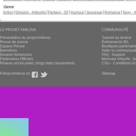
Genre
Action
Dessins - Artworks
Fantasy - SF
Humour
Jeunesse
Romance
Sexy - 
LE PROJET AMILOVA
COMMUNAUTÉ
Présentation du projet Amilova
Tutoriel du lecteur
Revue de presse
Évènements IRL
Espace Presse
Boutiques partenair
Bannières
Aider la communauté 
Devenir Annonceur
FAQ - Support
Partenaires Officiels
Monnaie virtuelle : l
Réseau social poker, blogs stats classements
CGU - Conditions d'ut
Follow Amilova on
Sitemap