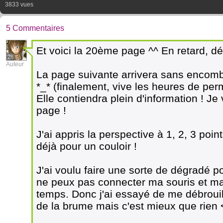
3833 vues
5 Commentaires
Et voici la 20ème page ^^ En retard, dé
28
Auteur
La page suivante arrivera sans encombr
*_* (finalement, vive les heures de perm
Elle contiendra plein d'information ! J
page !
J'ai appris la perspective à 1, 2, 3 point
déjà pour un couloir !
J'ai voulu faire une sorte de dégradé p
ne peux pas connecter ma souris et m
temps. Donc j'ai essayé de me débroui
de la brume mais c'est mieux que rien 