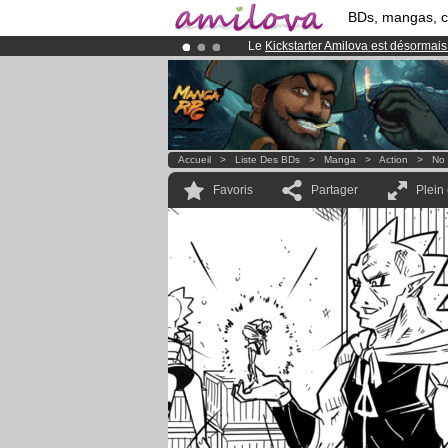
BDs, mangas, 
Le
Kickstarter Amilova est désormais
Déjà 100000
membres
et 1000
BDs 
Abonnement premium: à partir de
3.
Accueil
>
Liste Des BDs
>
Manga
>
Action
>
No 
Favoris
Partager
Plein