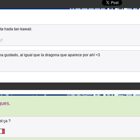
ta hada tan kawaii.
07
ha gustado, al igual que la dragona que aparece por ahí <3
gues.
st ça ?