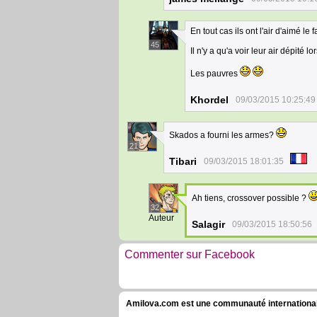
En tout cas ils ont l'air d'aimé le 
45
Il n'y a qu'a voir leur air dépité lo
Les pauvres
Khordel
09/03/2015 10:25:49
Skados a fourni les armes?
21
Tibari
09/03/2015 18:01:35
Ah tiens, crossover possible ?
32
Auteur
Salagir
09/03/2015 18:50:56
Commenter sur Facebook
Amilova.com est une communauté internationale 