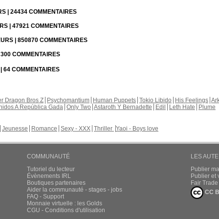
URS | 24434 COMMENTAIRES
URS | 47921 COMMENTAIRES
TEURS | 850870 COMMENTAIRES
 | 300 COMMENTAIRES
S | 64 COMMENTAIRES
r Dragon Bros Z
Psychomantium
Human Puppets
Tokio Libido
His Feelings
Ar
nidos A República Gada
Only Two
Astaroth Y Bernadette
Edil
Leth Hate
Plume
Jeunesse
Romance
Sexy - XXX
Thriller
Yaoi - Boys love
COMMUNAUTÉ
LES AUT
Tutoriel du lecteur
Publier m
Évènements IRL
Publier e
Boutiques partenaires
Fair Trad
Aider la communauté - stages - jobs
CC B
FAQ - Support
Monnaie virtuelle : les Golds
CGU - Conditions d'utilisation