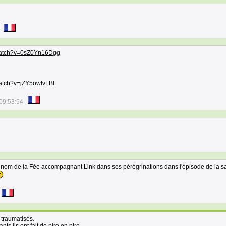
/watch?v=0sZ0Yn16Dgg
watch?v=jZY5owIvLBI
09:53:54
le nom de la Fée accompagnant Link dans ses pérégrinations dans l'épisode de la 
traumatisés.