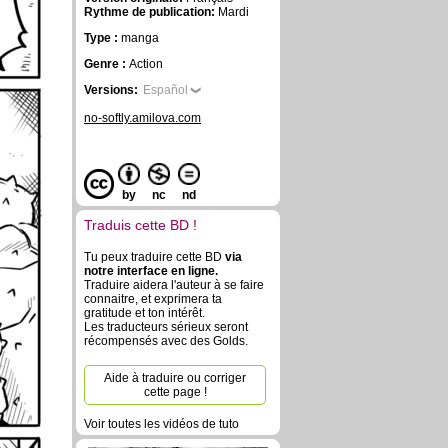
Rythme de publication:
Mardi
Type :
manga
Genre :
Action
Versions:
Español
no-softly.amilova.com
by
nc
nd
Traduis cette BD !
Tu peux traduire cette BD
via
notre interface en ligne.
Traduire aidera l'auteur à se faire
connaitre, et exprimera ta
gratitude et ton intérêt.
Les traducteurs sérieux seront
récompensés avec des Golds.
Aide à traduire ou corriger
cette page !
Voir toutes les vidéos de tuto