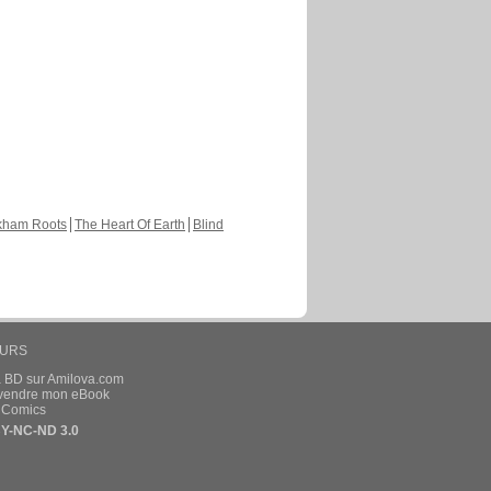
kham Roots
The Heart Of Earth
Blind
EURS
a BD sur Amilova.com
t vendre mon eBook
e Comics
Y-NC-ND 3.0