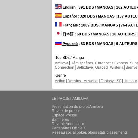
English
: 391 BDS / MANGAS | 162 AUTE
Español
: 320 BDS / MANGAS | 137 AUTE
Français
: 1009 BDS / MANGAS | 764 AU
日本語
: 69 BDS / MANGAS | 18 AUTEURS
Русский
: 83 BDS / MANGAS | 9 AUTEUR
Top BDs / Manga
Amilova
Hémisphères
Chronoctis Express
Supe
Connection
Sethxfaye
Graped
Wisteria
Bienve
Genre
Action
Dessins - Artworks
Fantasy - SF
Humour
LE PROJET AMILOVA
Présentation du projet Amilova
Revue de presse
Espace Presse
Bannières
Devenir Annonceur
Partenaires Officiels
Réseau social poker, blogs stats classements