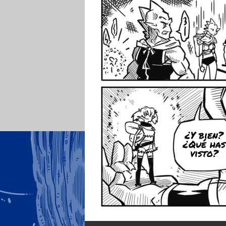
¿Y bien?
¿Qué has
visto?