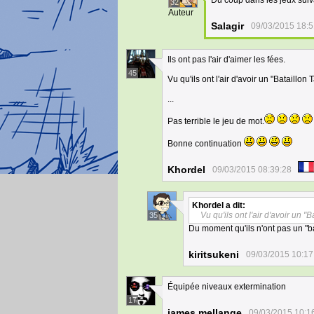
Du coup dans les jeux suivan
32
Auteur
Salagir
09/03/2015 18:5
Ils ont pas l'air d'aimer les fées.
45
Vu qu'ils ont l'air d'avoir un "Bataillon
...
Pas terrible le jeu de mot.
Bonne continuation
Khordel
09/03/2015 08:39:28
Khordel
a dit:
Vu qu'ils ont l'air d'avoir un "
35
Du moment qu'ils n'ont pas un "ba
kiritsukeni
09/03/2015 10:17
Équipée niveaux extermination
17
james mellange
09/03/2015 10:1