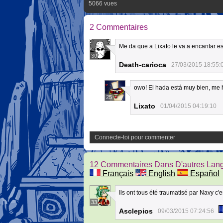
5066 vues
2 Commentaires
Me da que a Lixato le va a encantar es
30
Death-carioca
27/03/2015 18:55:
owo! El hada está muy bien, me 
25
Lixato
01/04/2015 04:19:10
Connecte-toi pour commenter
12 Commentaires Dans D'autres Lan
Français
English
Español
Ils ont tous été traumatisé par Navy c'e
33
Asclepios
09/03/2015 07:24:56