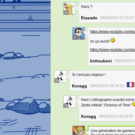
Navy ?
36
Erazade
09/03/2015 07:50:37
https://www.youtube.com
35
ou ça aussi!
https://www.youtube.com/
kiritsukeni
09/03/2015 
Si c'est pas mignon !
28
Koragg
09/03/2015 08:16:31
Navi ( orthographe exacte) est 
Zelda intitulé "Ocarina of Time"
28
Koragg
09/03/2015 08:24:56
Une génération de gamers 