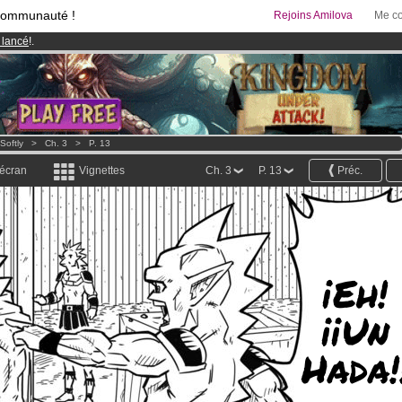
communauté !
Rejoins Amilova
Me co
 lancé
!.
& Mangas
!
95 euros
par mois !
Clique ici pour t'abonner
Softly
>
Ch. 3
>
P. 13
 écran
Vignettes
Ch. 3
P. 13
Préc.
¡Eh!
¡¡Un
Hada!