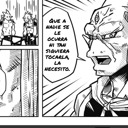
Que a
nadie se
le
ocurra
ni tan
siquiera
tocarla,
la
necesito.