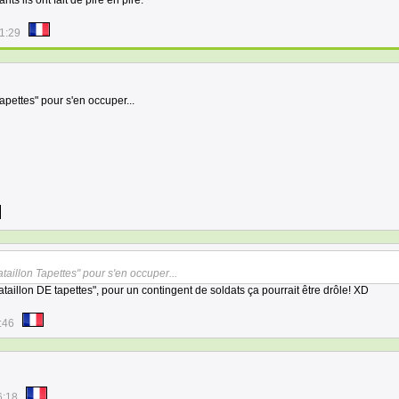
ts ils ont fait de pire en pire.
1:29
 Tapettes" pour s'en occuper...
Bataillon Tapettes" pour s'en occuper...
taillon DE tapettes", pour un contingent de soldats ça pourrait être drôle! XD
:46
6:18