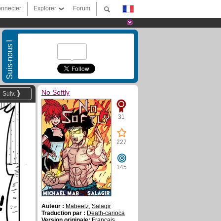
nnecter
Explorer
Forum
Suis-nous !
No Softly
Suiv.
31
227
145
!
Auteur :
Mabeelz
,
Salagir
Traduction par :
Death-carioca
Version originale:
Français