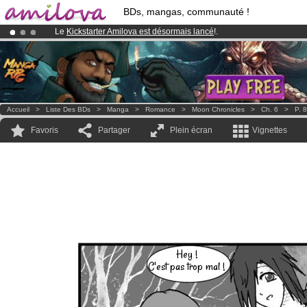
BDs, mangas, communauté !
Le
Kickstarter Amilova est désormais lancé
!.
Déjà 100000
membres
et 1000
BDs & Mangas
!
Abonnement premium: à partir de
3.95 euros
par mois !
Clique ici p
Accueil
>
Liste Des BDs
>
Manga
>
Romance
>
Moon Chronicles
>
Ch. 6
>
P. 8
Favoris
Partager
Plein écran
Vignettes
Hey !
C'est pas trop mal !