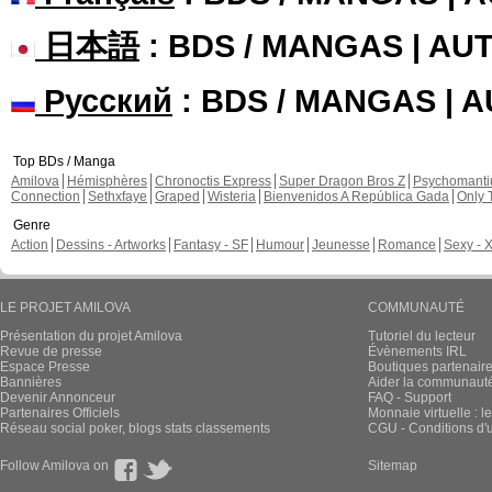
日本語
: BDS / MANGAS | A
Русский
: BDS / MANGAS | 
Top BDs / Manga
Amilova
Hémisphères
Chronoctis Express
Super Dragon Bros Z
Psychomant
Connection
Sethxfaye
Graped
Wisteria
Bienvenidos A República Gada
Only 
Genre
Action
Dessins - Artworks
Fantasy - SF
Humour
Jeunesse
Romance
Sexy - 
LE PROJET AMILOVA
COMMUNAUTÉ
Présentation du projet Amilova
Tutoriel du lecteur
Revue de presse
Évènements IRL
Espace Presse
Boutiques partenair
Bannières
Aider la communauté 
Devenir Annonceur
FAQ - Support
Partenaires Officiels
Monnaie virtuelle : l
Réseau social poker, blogs stats classements
CGU - Conditions d'ut
Follow Amilova on
Sitemap