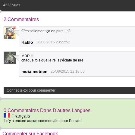
4223 vues
2 Commentaires
C'est tellement ça en plus... :'3
7
Kaklo
18/08/2015 23:22:52
MDR !!
chaque fois que je relis j’éclate de rire
33
moiaimebien
25/08/2015 22:18:50
Connecte-toi pour commenter
0 Commentaires Dans D'autres Langues.
Français
Il n'y a encore aucun commentaire pour l'instant.
Commenter sur Facebook