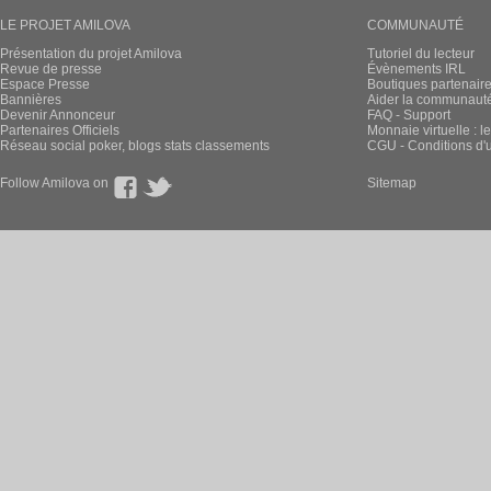
LE PROJET AMILOVA
COMMUNAUTÉ
Présentation du projet Amilova
Tutoriel du lecteur
Revue de presse
Évènements IRL
Espace Presse
Boutiques partenair
Bannières
Aider la communauté 
Devenir Annonceur
FAQ - Support
Partenaires Officiels
Monnaie virtuelle : l
Réseau social poker, blogs stats classements
CGU - Conditions d'ut
Follow Amilova on
Sitemap