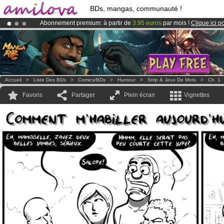
BDs, mangas, communauté !
Abonnement premium: à partir de
3.95 euros
par mois !
Clique ici p
Le
Kickstarter Amilova est désormais lancé
!.
Déjà 100000
membres
et 1000
BDs & Mangas
!
Accueil
>
Liste Des BDs
>
Comics/BDs
>
Humour
>
Strip & Jeux De Mots
>
Ch. 1
Favoris
Partager
Plein écran
Vignettes