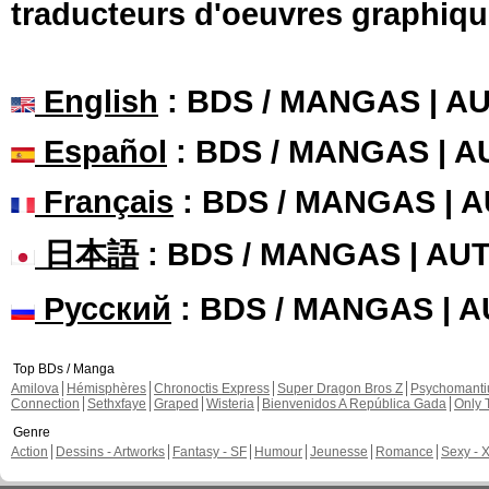
traducteurs d'oeuvres graphiqu
English
: BDS / MANGAS | 
Español
: BDS / MANGAS | 
Français
: BDS / MANGAS | 
日本語
: BDS / MANGAS | A
Русский
: BDS / MANGAS | 
Top BDs / Manga
Amilova
Hémisphères
Chronoctis Express
Super Dragon Bros Z
Psychomant
Connection
Sethxfaye
Graped
Wisteria
Bienvenidos A República Gada
Only 
Genre
Action
Dessins - Artworks
Fantasy - SF
Humour
Jeunesse
Romance
Sexy - 