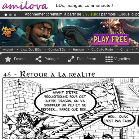
BDs, mangas, communauté !
Abonnement premium: à partir de
3.95 euros
par mois !
Clique ici p
Déjà 100000
membres
et 1000
BDs & Mangas
!
Le
Kickstarter Amilova est désormais lancé
!.
Accueil
>
Liste Des BDs
>
Comics/BDs
>
Humour
>
Ҫa Caille Rude
>
Ch. 1
>
P.
Favoris
Partager
Plein écran
Vignettes