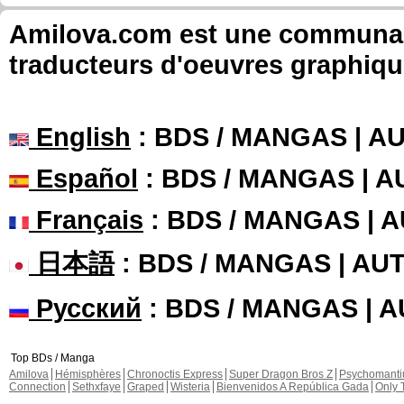
Amilova.com est une communauté
traducteurs d'oeuvres graphiqu
English
: BDS / MANGAS | 
Español
: BDS / MANGAS | 
Français
: BDS / MANGAS | 
日本語
: BDS / MANGAS | A
Русский
: BDS / MANGAS | 
Top BDs / Manga
Amilova
Hémisphères
Chronoctis Express
Super Dragon Bros Z
Psychomant
Connection
Sethxfaye
Graped
Wisteria
Bienvenidos A República Gada
Only 