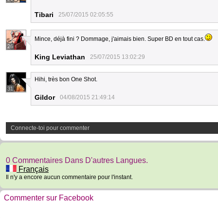
Tibari
25/07/2015 02:05:55
Mince, déjà fini ? Dommage, j'aimais bien. Super BD en tout cas.
26
King Leviathan
25/07/2015 13:02:29
Hihi, très bon One Shot.
31
Gildor
04/08/2015 21:49:14
Connecte-toi pour commenter
0 Commentaires Dans D'autres Langues.
Français
Il n'y a encore aucun commentaire pour l'instant.
Commenter sur Facebook