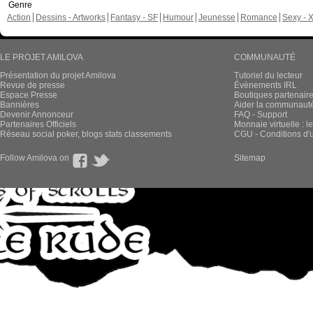
Genre
Action
Dessins - Artworks
Fantasy - SF
Humour
Jeunesse
Romance
Sexy - 
LE PROJET AMILOVA
COMMUNAUTÉ
Présentation du projet Amilova
Tutoriel du lecteur
Revue de presse
Évènements IRL
Espace Presse
Boutiques partenair
Bannières
Aider la communauté 
Devenir Annonceur
FAQ - Support
Partenaires Officiels
Monnaie virtuelle : l
Réseau social poker, blogs stats classements
CGU - Conditions d'ut
Follow Amilova on
Sitemap