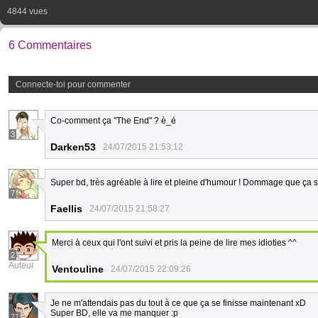
4844 vues
6 Commentaires
Connecte-toi pour commenter
Co-comment ça "The End" ? è_é
3
Darken53
24/07/2015 21:53:12
Super bd, très agréable à lire et pleine d'humour ! Dommage que ça so
7
Faellis
24/07/2015 21:58:27
Merci à ceux qui l'ont suivi et pris la peine de lire mes idioties ^^
2
Auteur
Ventouline
24/07/2015 22:09:26
Je ne m'attendais pas du tout à ce que ça se finisse maintenant xD
Super BD, elle va me manquer :p
21