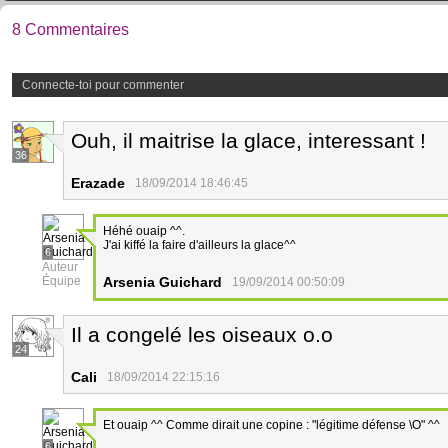
8 Commentaires
Connecte-toi pour commenter
Ouh, il maitrise la glace, interessant !
36
Erazade
18/09/2014 18:46:45
Héhé ouaip ^^.
J'ai kiffé la faire d'ailleurs la glace^^
6
Auteur
Équipe
Arsenia Guichard
19/09/2014 00:50:09
Il a congelé les oiseaux o.o
24
Cali
18/09/2014 22:15:16
Et ouaip ^^ Comme dirait une copine : "légitime défense \O" ^^
6