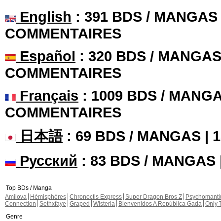
English
: 391 BDS / MANGAS 
COMMENTAIRES
Español
: 320 BDS / MANGAS 
COMMENTAIRES
Français
: 1009 BDS / MANGA
COMMENTAIRES
日本語
: 69 BDS / MANGAS |
Русский
: 83 BDS / MANGAS
Top BDs / Manga
Amilova
Hémisphères
Chronoctis Express
Super Dragon Bros Z
Psychomant
Connection
Sethxfaye
Graped
Wisteria
Bienvenidos A República Gada
Only 
Genre