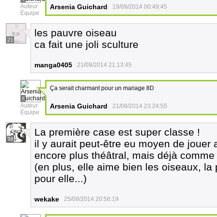
Auteur
Arsenia Guichard
19/09/2014 00:49:45
Équipe
les pauvre oiseau
21
ca fait une joli sculture
manga0405
21/09/2014 21:13:45
Ça serait charmant pour un mariage 8D
6
Auteur
Arsenia Guichard
21/09/2014 23:24:55
Équipe
La première case est super classe !
38
il y aurait peut-être eu moyen de jouer 
encore plus théâtral, mais déjà comme 
(en plus, elle aime bien les oiseaux, la p
pour elle...)
wekake
25/09/2014 20:56:19