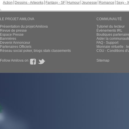
Action
Dessins - Artworks
Fantasy - SF
Humour
Jeunesse
Romance
Sexy - 
LE PROJET AMILOVA
COMMUNAUTÉ
Présentation du projet Amilova
Tutoriel du lecteur
Revue de presse
Évènements IRL
Espace Presse
Boutiques partenair
Bannières
Aider la communauté 
Devenir Annonceur
FAQ - Support
Partenaires Officiels
Monnaie virtuelle : l
Réseau social poker, blogs stats classements
CGU - Conditions d'ut
Follow Amilova on
Sitemap