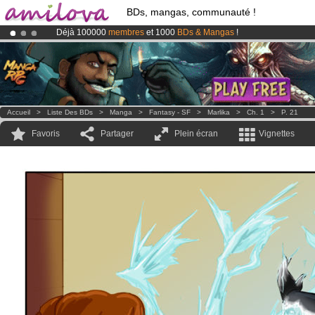
BDs, mangas, communauté !
Déjà 100000
membres
et 1000
BDs & Mangas
!
Le
Kickstarter Amilova est désormais lancé
!.
Abonnement premium: à partir de
3.95 euros
par mois !
Clique ici p
Accueil
>
Liste Des BDs
>
Manga
>
Fantasy - SF
>
Marlika
>
Ch. 1
>
P. 21
Favoris
Partager
Plein écran
Vignettes