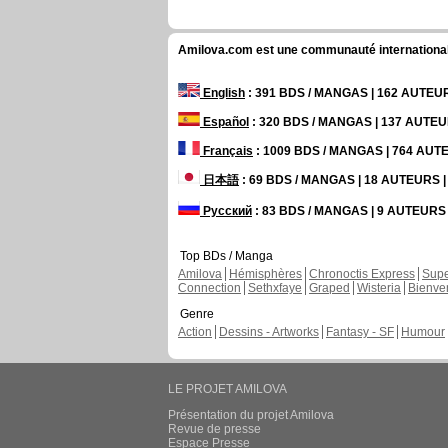
Amilova.com est une communauté internationale 
English
: 391 BDS / MANGAS | 162 AUTE
Español
: 320 BDS / MANGAS | 137 AUTE
Français
: 1009 BDS / MANGAS | 764 AU
日本語
: 69 BDS / MANGAS | 18 AUTEURS
Русский
: 83 BDS / MANGAS | 9 AUTEUR
Top BDs / Manga
Amilova
Hémisphères
Chronoctis Express
Supe
Connection
Sethxfaye
Graped
Wisteria
Bienve
Genre
Action
Dessins - Artworks
Fantasy - SF
Humour
LE PROJET AMILOVA
Présentation du projet Amilova
Revue de presse
Espace Presse