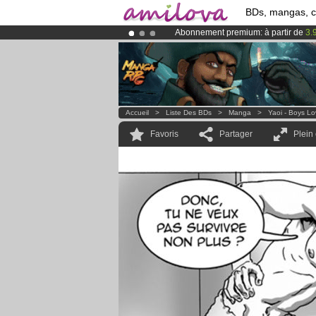
BDs, mangas, 
Abonnement premium: à partir de
3.
Le
Kickstarter Amilova est désormais
Déjà 100000
membres
et 1000
BDs 
Accueil
>
Liste Des BDs
>
Manga
>
Yaoi - Boys L
Favoris
Partager
Plein