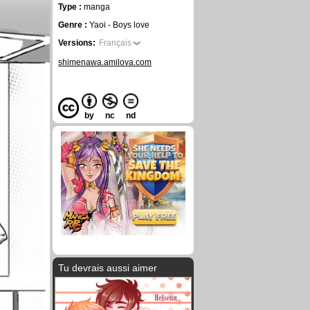
Type :
manga
Genre :
Yaoi - Boys love
Versions:
Français
shimenawa.amilova.com
by
nc
nd
Tu devrais aussi aimer