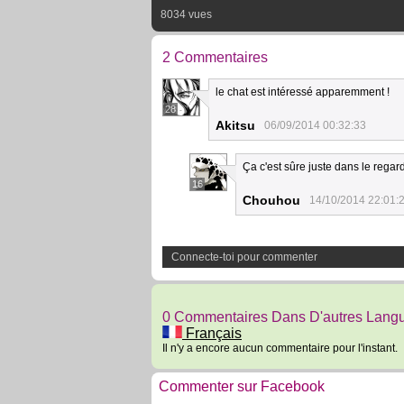
8034 vues
2 Commentaires
le chat est intéressé apparemment !
28
Akitsu
06/09/2014 00:32:33
Ça c'est sûre juste dans le regar
16
Chouhou
14/10/2014 22:01:
Connecte-toi pour commenter
0 Commentaires Dans D'autres Lang
Français
Il n'y a encore aucun commentaire pour l'instant.
Commenter sur Facebook