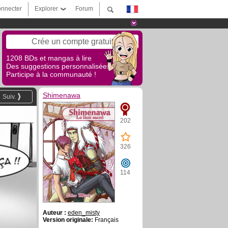
nnecter
Explorer
Forum
Crée un compte gratuit
1208 BDs et mangas à lire
Des suggestions personnalisées !
Participe à la communauté !
Shimenawa
Suiv.
202
326
114
Auteur :
eden_misty
Version originale:
Français