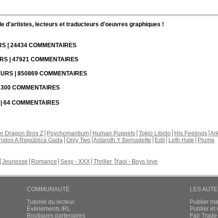
d'artistes, lecteurs et traducteurs d'oeuvres graphiques !
URS | 24434 COMMENTAIRES
URS | 47921 COMMENTAIRES
TEURS | 850869 COMMENTAIRES
 | 300 COMMENTAIRES
S | 64 COMMENTAIRES
r Dragon Bros Z
Psychomantium
Human Puppets
Tokio Libido
His Feelings
Ar
nidos A República Gada
Only Two
Astaroth Y Bernadette
Edil
Leth Hate
Plume
Jeunesse
Romance
Sexy - XXX
Thriller
Yaoi - Boys love
COMMUNAUTÉ
LES AUT
Tutoriel du lecteur
Publier m
Évènements IRL
Publier e
Boutiques partenaires
Fair Trad