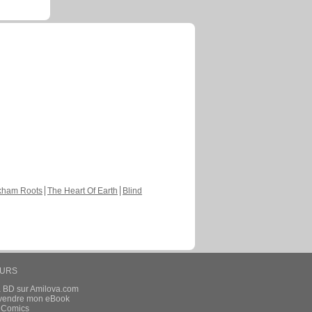
kham Roots
The Heart Of Earth
Blind
EURS
a BD sur Amilova.com
t vendre mon eBook
e Comics