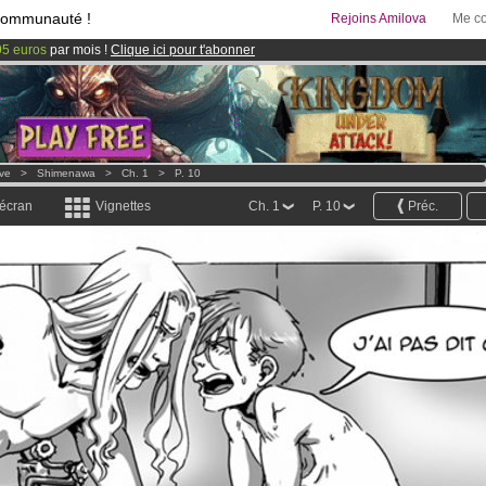
communauté !
Rejoins Amilova
Me co
95 euros
par mois !
Clique ici pour t'abonner
 lancé
!.
& Mangas
!
ove
>
Shimenawa
>
Ch. 1
>
P. 10
 écran
Vignettes
Ch. 1
P. 10
Préc.