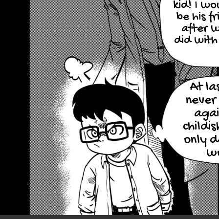
kid! I wo
be his f
after 
did wit
At las
never
agai
childi
only 
w