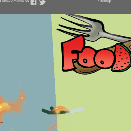
Follow Amilova on
Sitemap