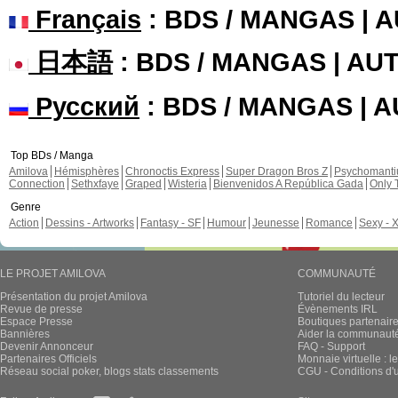
Français
: BDS / MANGAS | 
日本語
: BDS / MANGAS | A
Русский
: BDS / MANGAS | 
Top BDs / Manga
Amilova
Hémisphères
Chronoctis Express
Super Dragon Bros Z
Psychomant
Connection
Sethxfaye
Graped
Wisteria
Bienvenidos A República Gada
Only 
Genre
Action
Dessins - Artworks
Fantasy - SF
Humour
Jeunesse
Romance
Sexy - 
LE PROJET AMILOVA
COMMUNAUTÉ
Présentation du projet Amilova
Tutoriel du lecteur
Revue de presse
Évènements IRL
Espace Presse
Boutiques partenair
Bannières
Aider la communauté 
Devenir Annonceur
FAQ - Support
Partenaires Officiels
Monnaie virtuelle : l
Réseau social poker, blogs stats classements
CGU - Conditions d'ut