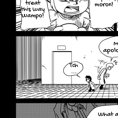
treat
moron!
this way
Wampo!
M
apolo
Tch
...
What a