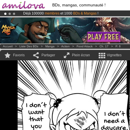
BDs, mangas, communauté !
Déjà 100000
membres
et 1000
BDs & Mangas
!
Le
Kickstarter Amilova est désormais lancé
!.
Abonnement premium: à partir de
3.95 euros
par mois !
Clique ici p
Accueil
>
Liste Des BDs
>
Manga
>
Action
>
Food Attack
>
Ch. 17
>
P. 6
Favoris
Partager
Plein écran
Vignettes
I don´t
want
I don´t
that
need a
you
daycare,