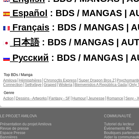
Español
: BDS / MANGAS | 
Français
: BDS / MANGAS | 
日本語
: BDS / MANGAS | A
Русский
: BDS / MANGAS | 
Top BDs / Manga
Amilova
Hémisphères
Chronoctis Express
Super Dragon Bros Z
Psychomant
Connection
Sethxfaye
Graped
Wisteria
Bienvenidos A República Gada
Only 
Genre
Action
Dessins - Artworks
Fantasy - SF
Humour
Jeunesse
Romance
Sexy - 
LE PROJET AMILOVA
COMMUNAUTÉ
Présentation du projet Amilova
Tutoriel du lecteur
Revue de presse
Évènements IRL
Espace Presse
Boutiques partenair
Bannières
Aider la communauté 