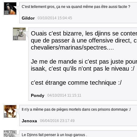
C'est tellement gros, ça ne va quand même pas être aussi facile ?
31
Gildor
03/10/2014 15:04:45
Ouais c'est bizarre, les djinns se cont
31
que de passer à une offensive direct, c
chevaliers/marinas/spectres....
Je me de mande si c'est pas juste pour
isaak, c'est qu'ils n'ont pas le niveau :/
c'est étrange comme technique :/
Pondy
04/10/2014 11:15:11
Il n'y a même pas de pièges mortels dans ces prisons dommage :/
5
Jenoxa
06/04/2016 23:17:49
Le Djinns fait penser à un loup garous .