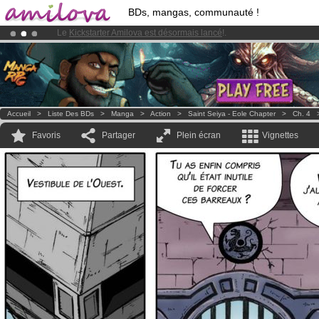
BDs, mangas, communauté !
Le
Kickstarter Amilova est désormais lancé
!.
Déjà 100000
membres
et 1000
BDs & Mangas
!
Accueil
>
Liste Des BDs
>
Manga
>
Action
>
Saint Seiya - Eole Chapter
>
Ch. 4
Favoris
Partager
Plein écran
Vignettes