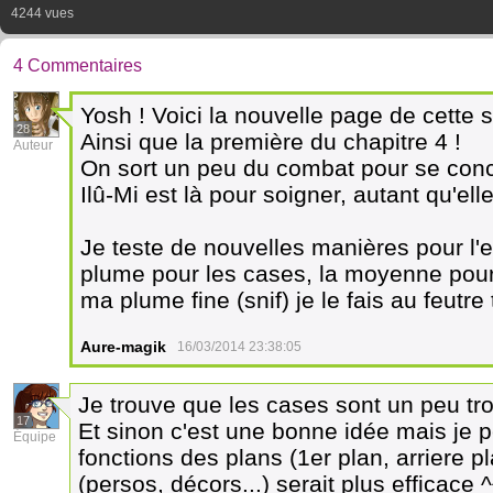
4244 vues
4 Commentaires
Yosh ! Voici la nouvelle page de cette 
28
Ainsi que la première du chapitre 4 !
Auteur
On sort un peu du combat pour se conce
Ilû-Mi est là pour soigner, autant qu'el
Je teste de nouvelles manières pour l
plume pour les cases, la moyenne pour 
ma plume fine (snif) je le fais au feutre 
Aure-magik
16/03/2014 23:38:05
Je trouve que les cases sont un peu tr
17
Et sinon c'est une bonne idée mais je p
Équipe
fonctions des plans (1er plan, arriere pl
(persos, décors...) serait plus efficace 