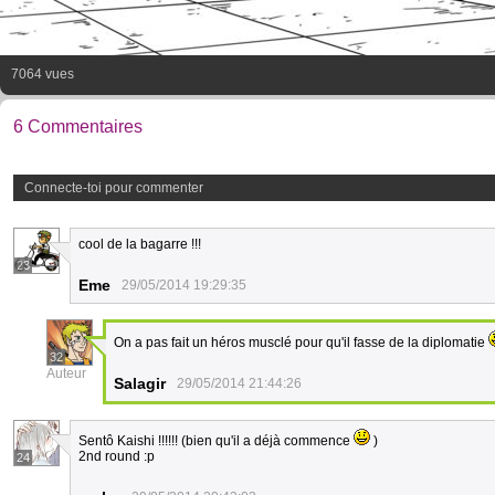
7064 vues
6 Commentaires
Connecte-toi pour commenter
cool de la bagarre !!!
23
Eme
29/05/2014 19:29:35
On a pas fait un héros musclé pour qu'il fasse de la diplomatie
32
Auteur
Salagir
29/05/2014 21:44:26
Sentô Kaishi !!!!!! (bien qu'il a déjà commence
)
2nd round :p
24