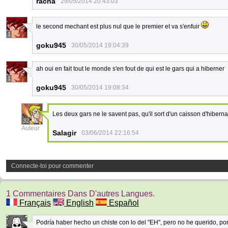
racha
29/05/2014 20:43:03
le second mechant est plus nul que le premier et va s'enfuir
1
goku945
30/05/2014 19:04:39
ah oui en fait tout le monde s'en fout de qui est le gars qui a hiberner
1
goku945
30/05/2014 19:08:34
Les deux gars ne le savent pas, qu'il sort d'un caisson d'hibern
32
Auteur
Salagir
03/06/2014 22:16:54
Connecte-toi pour commenter
1 Commentaires Dans D'autres Langues.
Français
English
Español
Podría haber hecho un chiste con lo del "EH", pero no he querido, 