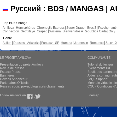
Русский
: BDS / MANGAS | 
Top BDs / Manga
Amilova
Hémisphères
Chronoctis Express
Super Dragon Bros Z
Psychomant
Connection
Sethxfaye
Graped
Wisteria
Bienvenidos A República Gada
Only 
Genre
Action
Dessins - Artworks
Fantasy - SF
Humour
Jeunesse
Romance
Sexy - 
LE PROJET AMILOVA
COMMUNAUTÉ
Présentation du projet Amilova
Tutoriel du lecteur
Revue de presse
Évènements IRL
Espace Presse
Boutiques partenair
Bannières
Aider la communauté 
Devenir Annonceur
FAQ - Support
Partenaires Officiels
Monnaie virtuelle : l
Réseau social poker, blogs stats classements
CGU - Conditions d'ut
Follow Amilova on
Sitemap