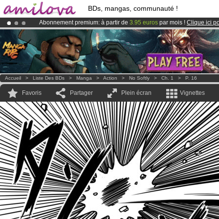
BDs, mangas, communauté !
Abonnement premium: à partir de
3.95 euros
par mois !
Clique ici p
Le
Kickstarter Amilova est désormais lancé
!.
Déjà 100000
membres
et 1000
BDs & Mangas
!
Accueil
>
Liste Des BDs
>
Manga
>
Action
>
No Softly
>
Ch. 1
>
P. 16
Favoris
Partager
Plein écran
Vignettes