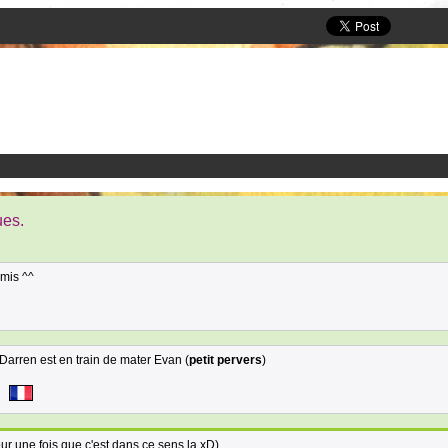
ues.
amis ^^
Darren est en train de mater Evan (
petit pervers
)
ur une fois que c'est dans ce sens la xD)