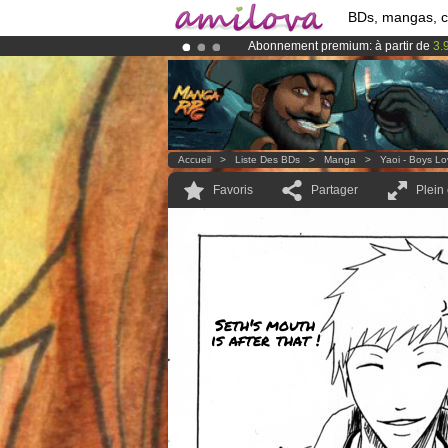
BDs, mangas, 
Abonnement premium: à partir de
3.
Déjà 100000
membres
et 1000
BDs 
Le
Kickstarter Amilova est désormais
Accueil
>
Liste Des BDs
>
Manga
>
Yaoi - Boys L
Favoris
Partager
Plein
Seth's mouth
is after that !