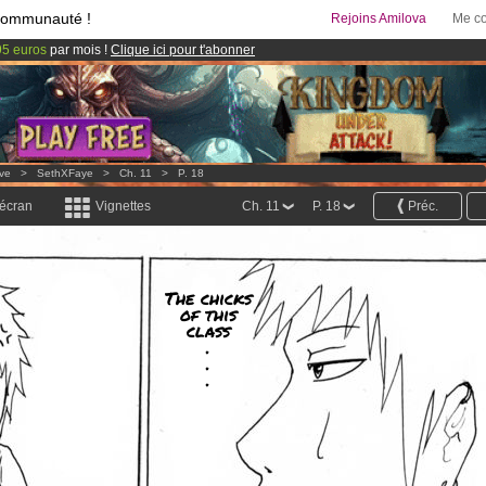
communauté !
Rejoins Amilova
Me co
95 euros
par mois !
Clique ici pour t'abonner
& Mangas
!
 lancé
!.
ove
>
SethXFaye
>
Ch. 11
>
P. 18
 écran
Vignettes
Ch. 11
P. 18
Préc.
The chicks
of this
class
.
.
.