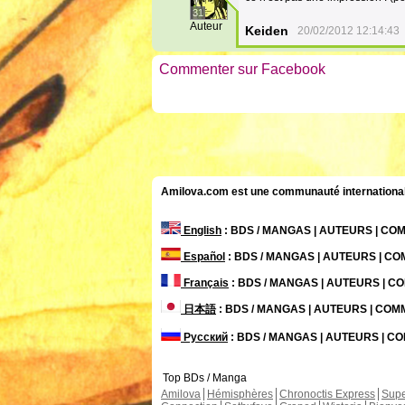
31
Auteur
Keiden
20/02/2012 12:14:43
Commenter sur Facebook
Amilova.com est une communauté internationale 
English
: BDS / MANGAS | AUTEURS | C
Español
: BDS / MANGAS | AUTEURS | C
Français
: BDS / MANGAS | AUTEURS | 
日本語
: BDS / MANGAS | AUTEURS | CO
Русский
: BDS / MANGAS | AUTEURS | 
Top BDs / Manga
Amilova
Hémisphères
Chronoctis Express
Supe