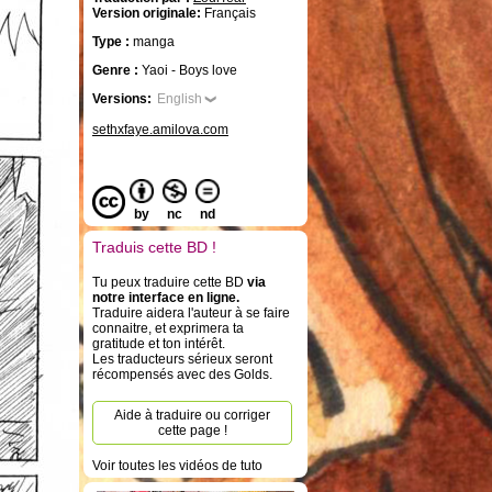
Version originale:
Français
Type :
manga
Genre :
Yaoi - Boys love
Versions:
English
sethxfaye.amilova.com
by
nc
nd
Traduis cette BD !
Tu peux traduire cette BD
via
notre interface en ligne.
Traduire aidera l'auteur à se faire
connaitre, et exprimera ta
gratitude et ton intérêt.
Les traducteurs sérieux seront
récompensés avec des Golds.
Aide à traduire ou corriger
cette page !
Voir toutes les vidéos de tuto