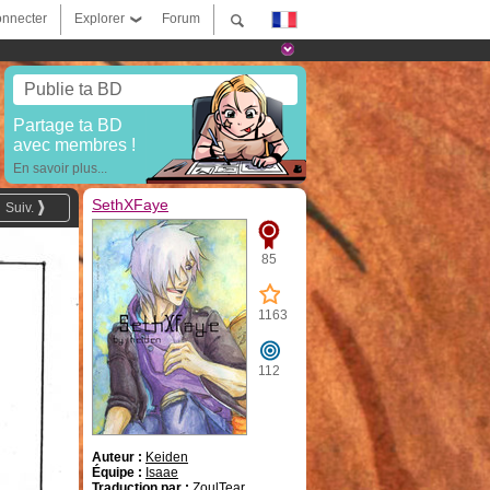
nnecter
Explorer
Forum
Publie ta BD
Partage ta BD
avec membres !
En savoir plus...
SethXFaye
Suiv.
85
1163
112
Auteur :
Keiden
Équipe :
Isaae
Traduction par :
ZoulTear