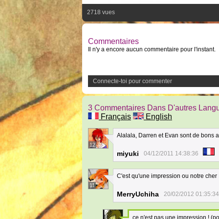
2718 vues
Commentaires
Il n'y a encore aucun commentaire pour l'instant.
Connecte-toi pour commenter
3 Commentaires Dans D'autres Lang
Français
English
Alalala, Darren et Evan sont de bons 
12
miyuki
04/12/2011 14:38:36
C'est qu'une impression ou notre cher 
11
MerryUchiha
20/02/2012 01:35:34
ce n'est pas une impression ! (po