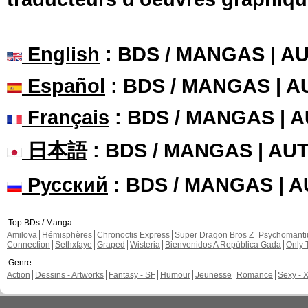
English
: BDS / MANGAS | 
Español
: BDS / MANGAS | 
Français
: BDS / MANGAS | 
日本語
: BDS / MANGAS | A
Русский
: BDS / MANGAS | 
Top BDs / Manga
Amilova
Hémisphères
Chronoctis Express
Super Dragon Bros Z
Psychomant
Connection
Sethxfaye
Graped
Wisteria
Bienvenidos A República Gada
Only 
Genre
Action
Dessins - Artworks
Fantasy - SF
Humour
Jeunesse
Romance
Sexy - 