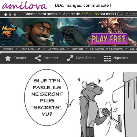
BDs, mangas, communauté !
Abonnement premium: à partir de
3.95 euros
par mois !
Clique ici p
Déjà 100000
membres
et 1000
BDs & Mangas
!
Le
Kickstarter Amilova est désormais lancé
!.
Accueil
>
Liste Des BDs
>
Comics/BDs
>
Humour
>
Le Signal Des Essaims
>
Ch. 
Favoris
Partager
Plein écran
Vignettes