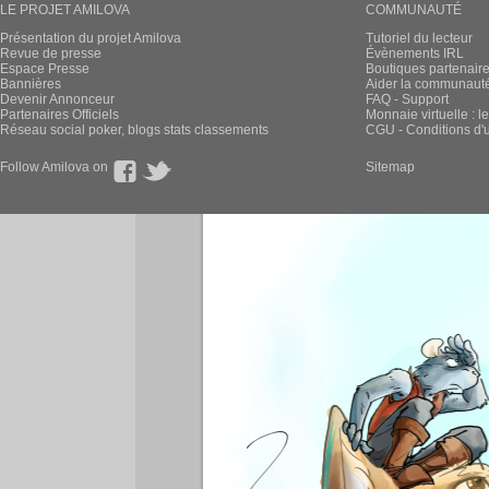
LE PROJET AMILOVA
COMMUNAUTÉ
Présentation du projet Amilova
Tutoriel du lecteur
Revue de presse
Évènements IRL
Espace Presse
Boutiques partenair
Bannières
Aider la communauté 
Devenir Annonceur
FAQ - Support
Partenaires Officiels
Monnaie virtuelle : l
Réseau social poker, blogs stats classements
CGU - Conditions d'ut
Follow Amilova on
Sitemap