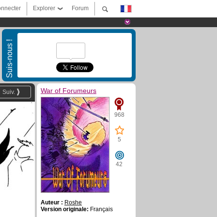
nnecter
Explorer
Forum
Suis-nous !
War of Forumeurs
Suiv.
968
5
42
Auteur :
Roshe
Version originale:
Français