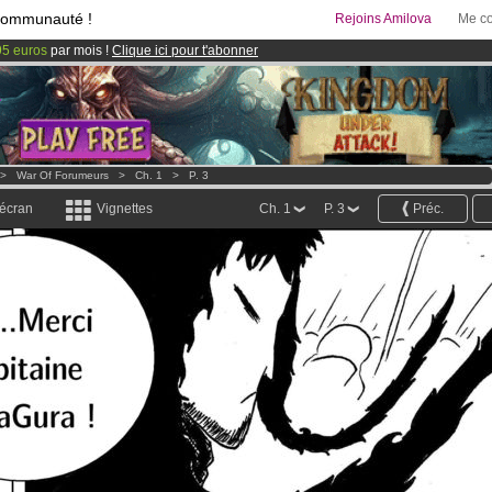
communauté !
Rejoins Amilova
Me co
95 euros
par mois !
Clique ici pour t'abonner
 lancé
!.
& Mangas
!
>
War Of Forumeurs
>
Ch. 1
>
P. 3
 écran
Vignettes
Ch. 1
P. 3
Préc.