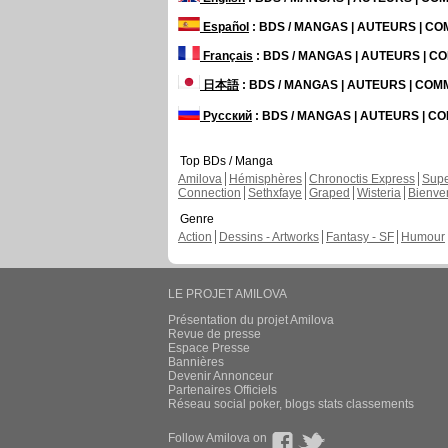
Español
: BDS / MANGAS | AUTEURS | C
Français
: BDS / MANGAS | AUTEURS | 
日本語
: BDS / MANGAS | AUTEURS | CO
Русский
: BDS / MANGAS | AUTEURS | 
Top BDs / Manga
Amilova
Hémisphères
Chronoctis Express
Supe
Connection
Sethxfaye
Graped
Wisteria
Bienve
Genre
Action
Dessins - Artworks
Fantasy - SF
Humour
LE PROJET AMILOVA
Présentation du projet Amilova
Revue de presse
Espace Presse
Bannières
Devenir Annonceur
Partenaires Officiels
Réseau social poker, blogs stats classements
Follow Amilova on