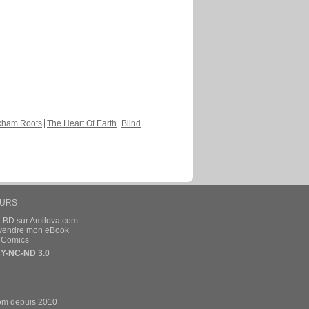
kham Roots
The Heart Of Earth
Blind
EURS
a BD sur Amilova.com
t vendre mon eBook
e Comics
Y-NC-ND 3.0
om depuis 2010