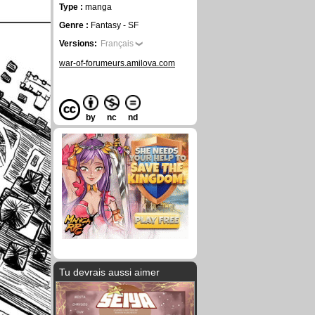
Type :
manga
Genre :
Fantasy - SF
Versions:
Français
war-of-forumeurs.amilova.com
by
nc
nd
Tu devrais aussi aimer