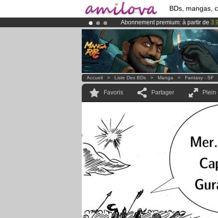
BDs, mangas, 
Abonnement premium: à partir de
3.
Le
Kickstarter Amilova est désormais
Déjà 134393
membres
et 1208
BDs 
Accueil
>
Liste Des BDs
>
Manga
>
Fantasy - SF
Favoris
Partager
Plein