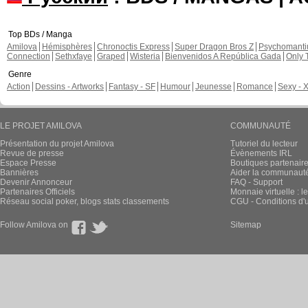
Top BDs / Manga
Amilova
Hémisphères
Chronoctis Express
Super Dragon Bros Z
Psychomant
Connection
Sethxfaye
Graped
Wisteria
Bienvenidos A República Gada
Only 
Genre
Action
Dessins - Artworks
Fantasy - SF
Humour
Jeunesse
Romance
Sexy - 
LE PROJET AMILOVA
COMMUNAUTÉ
Présentation du projet Amilova
Tutoriel du lecteur
Revue de presse
Évènements IRL
Espace Presse
Boutiques partenair
Bannières
Aider la communauté 
Devenir Annonceur
FAQ - Support
Partenaires Officiels
Monnaie virtuelle : l
Réseau social poker, blogs stats classements
CGU - Conditions d'ut
Follow Amilova on
Sitemap