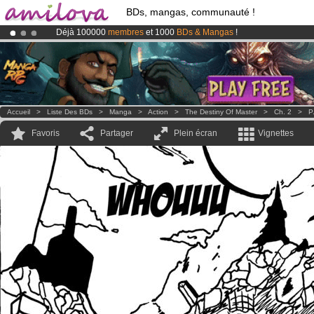
BDs, mangas, communauté !
Déjà 100000
membres
et 1000
BDs & Mangas
!
Abonnement premium: à partir de
3.95 euros
par mois !
Clique ici p
Le
Kickstarter Amilova est désormais lancé
!.
Accueil
>
Liste Des BDs
>
Manga
>
Action
>
The Destiny Of Master
>
Ch. 2
>
P
Favoris
Partager
Plein écran
Vignettes