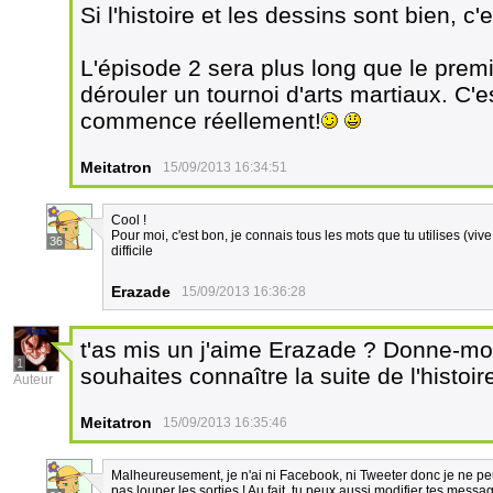
Si l'histoire et les dessins sont bien, c'
L'épisode 2 sera plus long que le premi
dérouler un tournoi d'arts martiaux. C'e
commence réellement!
Meitatron
15/09/2013 16:34:51
Cool !
Pour moi, c'est bon, je connais tous les mots que tu utilises (vive l
36
difficile
Erazade
15/09/2013 16:36:28
t'as mis un j'aime Erazade ? Donne-moi
1
souhaites connaître la suite de l'histoir
Auteur
Meitatron
15/09/2013 16:35:46
Malheureusement, je n'ai ni Facebook, ni Tweeter donc je ne peu
pas louper les sorties ! Au fait, tu peux aussi modifier tes mess