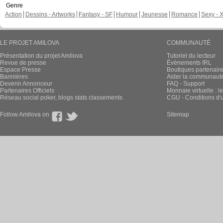
Genre
Action
Dessins - Artworks
Fantasy - SF
Humour
Jeunesse
Romance
Sexy - 
LE PROJET AMILOVA
COMMUNAUTÉ
Présentation du projet Amilova
Tutoriel du lecteur
Revue de presse
Évènements IRL
Espace Presse
Boutiques partenair
Bannières
Aider la communauté 
Devenir Annonceur
FAQ - Support
Partenaires Officiels
Monnaie virtuelle : l
Réseau social poker, blogs stats classements
CGU - Conditions d'ut
Follow Amilova on
Sitemap