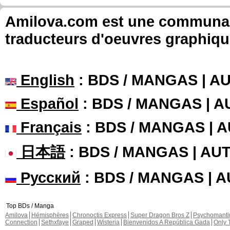
Amilova.com est une communauté
traducteurs d'oeuvres graphiqu
English
: BDS / MANGAS | 
Español
: BDS / MANGAS | 
Français
: BDS / MANGAS | 
日本語
: BDS / MANGAS | A
Русский
: BDS / MANGAS | 
Top BDs / Manga
Amilova
Hémisphères
Chronoctis Express
Super Dragon Bros Z
Psychomant
Connection
Sethxfaye
Graped
Wisteria
Bienvenidos A República Gada
Only 