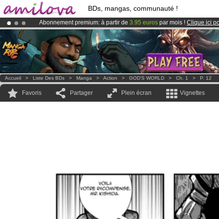
BDs, mangas, communauté !
Abonnement premium: à partir de
3.95 euros
par mois !
Clique ici p
Déjà 100000
membres
et 1000
BDs & Mangas
!
Le
Kickstarter Amilova est désormais lancé
!.
Accueil
>
Liste Des BDs
>
Manga
>
Action
>
GOD'S WORLD
>
Ch. 1
>
P. 12
Favoris
Partager
Plein écran
Vignettes