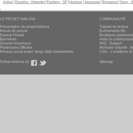
Action
Dessins - Artworks
Fantasy - SF
Humour
Jeunesse
Romance
Sexy - 
LE PROJET AMILOVA
COMMUNAUTÉ
Présentation du projet Amilova
Tutoriel du lecteur
Revue de presse
Évènements IRL
Espace Presse
Boutiques partenair
Bannières
Aider la communauté 
Devenir Annonceur
FAQ - Support
Partenaires Officiels
Monnaie virtuelle : l
Réseau social poker, blogs stats classements
CGU - Conditions d'ut
Follow Amilova on
Sitemap