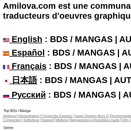
Amilova.com est une communauté
traducteurs d'oeuvres graphiqu
English
: BDS / MANGAS | 
Español
: BDS / MANGAS | 
Français
: BDS / MANGAS | 
日本語
: BDS / MANGAS | A
Русский
: BDS / MANGAS | 
Top BDs / Manga
Amilova
Hémisphères
Chronoctis Express
Super Dragon Bros Z
Psychomant
Connection
Sethxfaye
Graped
Wisteria
Bienvenidos A República Gada
Only 
Genre