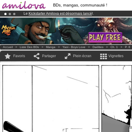
BDs, mangas, communauté !
Le
Kickstarter Amilova est désormais lancé
!.
Déjà 100000
membres
et 1000
BDs & Mangas
!
Abonnement premium: à partir de
3.95 euros
par mois !
Clique ici p
Accueil
>
Liste Des BDs
>
Manga
>
Yaoi - Boys Love
>
Daëlites
>
Ch. 1
>
P. 8
Favoris
Partager
Plein écran
Vignettes