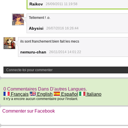
Raikov
26/09/2011 11:19:58
Tellement ! .o.
1
Abysisi
26/07/2016 16:26:44
ils sont franchement bien fait les mecs
23
nemuru-chan
26/11/2014 14:01:22
Connecte-toi pour commenter
0 Commentaires Dans D'autres Langues.
Français
English
Español
Italiano
Il n'y a encore aucun commentaire pour l'instant.
Commenter sur Facebook