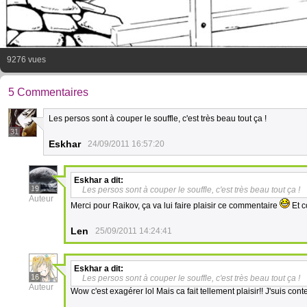
9276 vues
5 Commentaires
Les persos sont à couper le souffle, c'est très beau tout ça !
31
Eskhar
24/09/2011 16:57:20
Eskhar
a dit:
19
Les persos sont à couper le souffle, c'est très beau tout ça !
Auteur
Merci pour Raikov, ça va lui faire plaisir ce commentaire
Et c
Len
25/09/2011 14:24:41
Eskhar
a dit:
16
Les persos sont à couper le souffle, c'est très beau tout ça !
Auteur
Wow c'est exagérer lol Mais ca fait tellement plaisir!! J'suis con