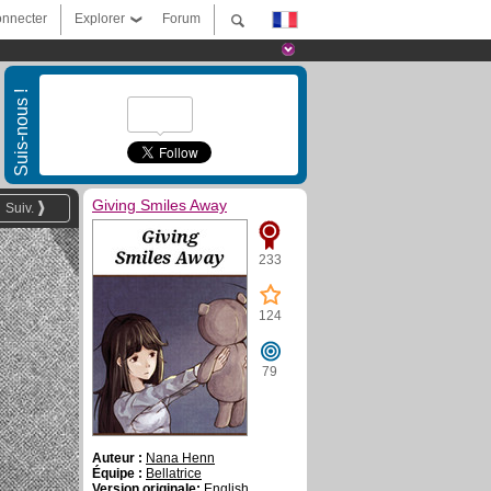
nnecter
Explorer
Forum
Suis-nous !
Giving Smiles Away
Suiv.
233
124
79
Auteur :
Nana Henn
Équipe :
Bellatrice
Version originale:
English