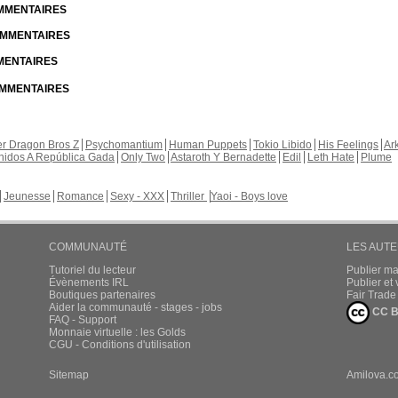
OMMENTAIRES
COMMENTAIRES
MMENTAIRES
COMMENTAIRES
r Dragon Bros Z
Psychomantium
Human Puppets
Tokio Libido
His Feelings
Ar
nidos A República Gada
Only Two
Astaroth Y Bernadette
Edil
Leth Hate
Plume
Jeunesse
Romance
Sexy - XXX
Thriller
Yaoi - Boys love
COMMUNAUTÉ
LES AUT
Tutoriel du lecteur
Publier m
Évènements IRL
Publier e
Boutiques partenaires
Fair Trad
Aider la communauté - stages - jobs
CC B
FAQ - Support
Monnaie virtuelle : les Golds
CGU - Conditions d'utilisation
Sitemap
Amilova.c