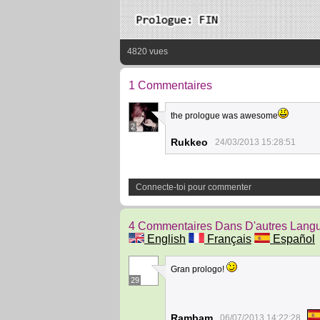
4820 vues
1 Commentaires
the prologue was awesome
2
Rukkeo
24/03/2013 15:28:51
Connecte-toi pour commenter
4 Commentaires Dans D'autres Lang
English
Français
Español
Gran prologo!
29
Rambam
06/07/2013 14:22:28