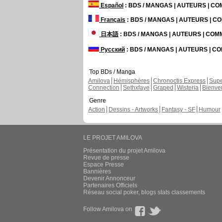
Español
: BDS / MANGAS | AUTEURS | C
Français
: BDS / MANGAS | AUTEURS | 
日本語
: BDS / MANGAS | AUTEURS | CO
Русский
: BDS / MANGAS | AUTEURS | 
Top BDs / Manga
Amilova
Hémisphères
Chronoctis Express
Supe
Connection
Sethxfaye
Graped
Wisteria
Bienve
Genre
Action
Dessins - Artworks
Fantasy - SF
Humour
LE PROJET AMILOVA
Présentation du projet Amilova
Revue de presse
Espace Presse
Bannières
Devenir Annonceur
Partenaires Officiels
Réseau social poker, blogs stats classements
Follow Amilova on