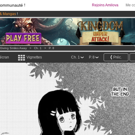
communauté !
Rejoins Amilova
Me co
& Mangas
!
95 euros
par mois !
Clique ici pour t'abonner
 lancé
!.
Giving Smiles Away
>
Ch. 1
>
P. 8
 écran
Vignettes
Ch. 1
P. 8
Préc.