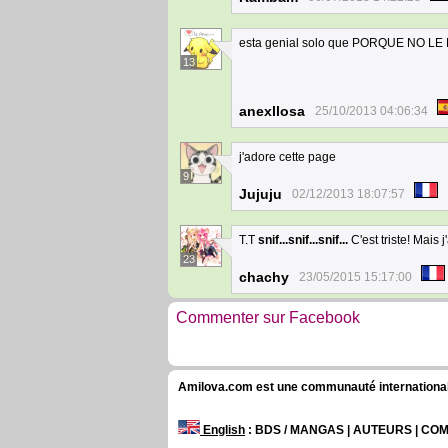
esta genial solo que PORQUE NO LE
13
anexllosa
25/10/2013 04:06:34
j'adore cette page
9
Jujuju
02/12/2013 18:07:57
T.T
snif...snif...snif...
C'est triste! Mais 
23
chachy
23/05/2015 15:17:00
Commenter sur Facebook
Amilova.com est une communauté internationale 
English
: BDS / MANGAS | AUTEURS | C