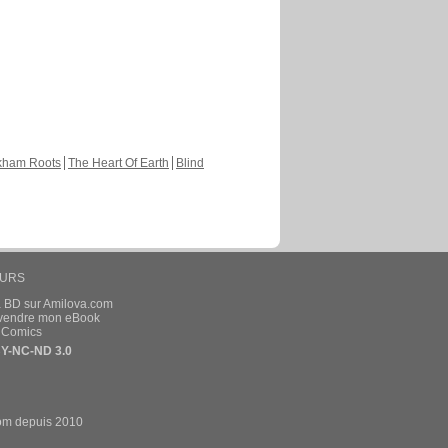
kham Roots
The Heart Of Earth
Blind
EURS
a BD sur Amilova.com
t vendre mon eBook
e Comics
Y-NC-ND 3.0
om depuis 2010