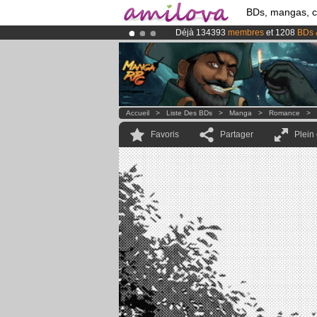
BDs, mangas, 
Déjà 134393
membres
et 1208
BDs 
Abonnement premium: à partir de
3.
Le
Kickstarter Amilova est désormais
Accueil
>
Liste Des BDs
>
Manga
>
Romance
>
Favoris
Partager
Plein