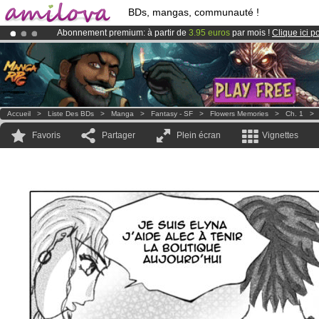
BDs, mangas, communauté !
Abonnement premium: à partir de
3.95 euros
par mois !
Clique ici p
Déjà 100000
membres
et 1000
BDs & Mangas
!
Le
Kickstarter Amilova est désormais lancé
!.
Accueil
>
Liste Des BDs
>
Manga
>
Fantasy - SF
>
Flowers Memories
>
Ch. 1
Favoris
Partager
Plein écran
Vignettes