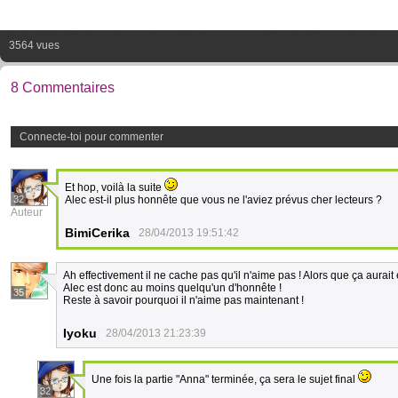
3564 vues
8 Commentaires
Connecte-toi pour commenter
Et hop, voilà la suite
32
Alec est-il plus honnête que vous ne l'aviez prévus cher lecteurs ?
Auteur
BimiCerika
28/04/2013 19:51:42
Ah effectivement il ne cache pas qu'il n'aime pas ! Alors que ça aurait 
Alec est donc au moins quelqu'un d'honnête !
35
Reste à savoir pourquoi il n'aime pas maintenant !
Iyoku
28/04/2013 21:23:39
Une fois la partie "Anna" terminée, ça sera le sujet final
32