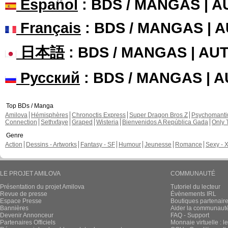
Español
: BDS / MANGAS | 
Français
: BDS / MANGAS | 
日本語
: BDS / MANGAS | A
Русский
: BDS / MANGAS | 
Top BDs / Manga
Amilova
Hémisphères
Chronoctis Express
Super Dragon Bros Z
Psychomant
Connection
Sethxfaye
Graped
Wisteria
Bienvenidos A República Gada
Only 
Genre
Action
Dessins - Artworks
Fantasy - SF
Humour
Jeunesse
Romance
Sexy - 
LE PROJET AMILOVA
COMMUNAUTÉ
Présentation du projet Amilova
Tutoriel du lecteur
Revue de presse
Évènements IRL
Espace Presse
Boutiques partenair
Bannières
Aider la communauté 
Devenir Annonceur
FAQ - Support
Partenaires Officiels
Monnaie virtuelle : l