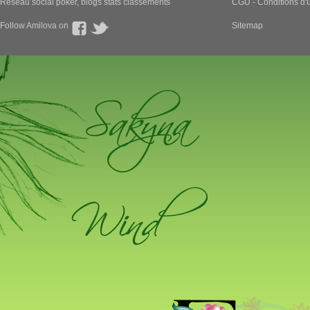
Réseau social poker, blogs stats classements
CGU - Conditions d'ut
Follow Amilova on
Sitemap