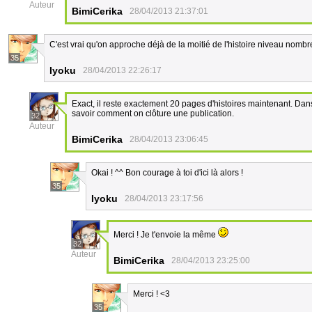
Auteur
BimiCerika
28/04/2013 21:37:01
C'est vrai qu'on approche déjà de la moitié de l'histoire niveau nombr
35
Iyoku
28/04/2013 22:26:17
Exact, il reste exactement 20 pages d'histoires maintenant. D
savoir comment on clôture une publication.
32
Auteur
BimiCerika
28/04/2013 23:06:45
Okai ! ^^ Bon courage à toi d'ici là alors !
35
Iyoku
28/04/2013 23:17:56
Merci ! Je t'envoie la même
32
Auteur
BimiCerika
28/04/2013 23:25:00
Merci ! <3
35