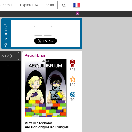
nnecter
Explorer
Forum
Suis-nous !
Aequilibrium
Suiv.
526
182
79
Auteur :
Mokona
Version originale:
Français