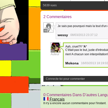
5639 vues
2 Commentaires
Je sais pas pourquoi mais la tout d'un 
46
wessy
08/03/2013 23:37:12
Aah, cruel?!! *
A
*
C'était pas le but, juste d'introdui
12
Auteur
rien! A chacun son interprétation
Mokona
16/03/2013 18:19:0
Connecte-toi pour commenter
0 Commentaires Dans D'autres Lang
Français
Il n'y a encore aucun commentaire pour l'instant.