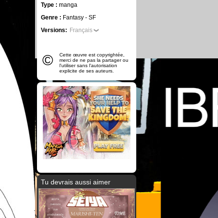
Type :
manga
Genre :
Fantasy - SF
Versions:
Français
©
Cette œuvre est copyrightée,
merci de ne pas la partager ou
l'utiliser sans l'autorisation
explicite de ses auteurs.
Tu devrais aussi aimer