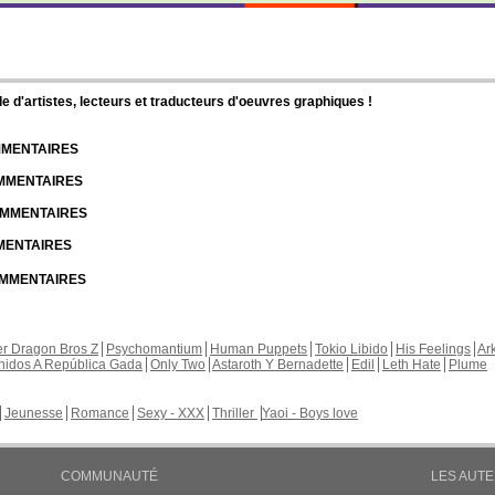
d'artistes, lecteurs et traducteurs d'oeuvres graphiques !
OMMENTAIRES
OMMENTAIRES
COMMENTAIRES
MMENTAIRES
COMMENTAIRES
r Dragon Bros Z
Psychomantium
Human Puppets
Tokio Libido
His Feelings
Ar
nidos A República Gada
Only Two
Astaroth Y Bernadette
Edil
Leth Hate
Plume
Jeunesse
Romance
Sexy - XXX
Thriller
Yaoi - Boys love
COMMUNAUTÉ
LES AUT