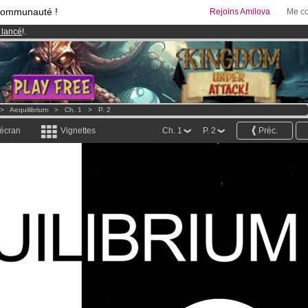
communauté !
Rejoins Amilova
Me co
 lancé
!.
95 euros
par mois !
Clique ici pour t'abonner
& Mangas
!
>
Aequilibrium
>
Ch. 1
>
P. 2
 écran
Vignettes
Ch. 1
P. 2
Préc.