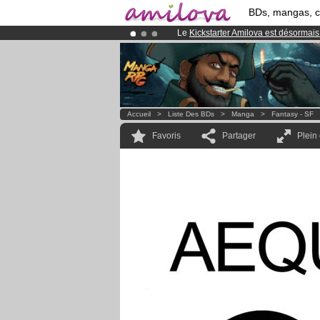
BDs, mangas, 
Le
Kickstarter Amilova est désormais
Abonnement premium: à partir de
3.
Déjà 134393
membres
et 1208
BDs 
Accueil
>
Liste Des BDs
>
Manga
>
Fantasy - SF
Favoris
Partager
Plein