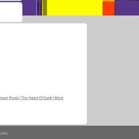
kham Roots
The Heart Of Earth
Blind
EURS