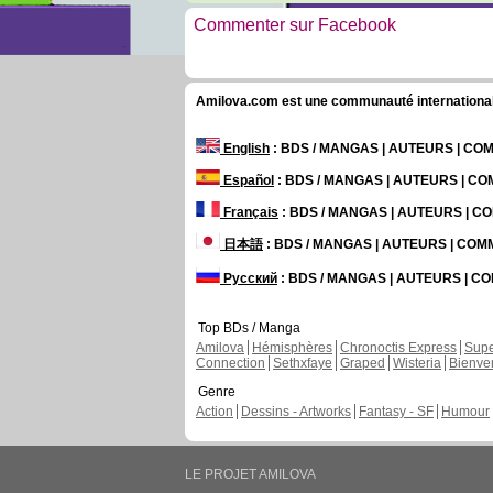
Commenter sur Facebook
Amilova.com est une communauté internationale 
English
: BDS / MANGAS | AUTEURS | C
Español
: BDS / MANGAS | AUTEURS | C
Français
: BDS / MANGAS | AUTEURS | 
日本語
: BDS / MANGAS | AUTEURS | CO
Русский
: BDS / MANGAS | AUTEURS | 
Top BDs / Manga
Amilova
Hémisphères
Chronoctis Express
Supe
Connection
Sethxfaye
Graped
Wisteria
Bienve
Genre
Action
Dessins - Artworks
Fantasy - SF
Humour
LE PROJET AMILOVA