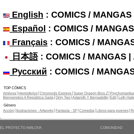
English
: COMICS / MANGAS
Español
: COMICS / MANGAS
Français
: COMICS / MANGA
日本語
: COMICS / MANGAS 
Русский
: COMICS / MANGAS
TOP CÓMICS
Amilova
Hemisferios
Chronoctis Express
Super Dragon Bros Z
Psychomanti
Bienvenidos A República Gada
Only Two
Astaroth Y Bernadette
Edil
Leth Hat
Género
Acción
Ilustraciones - Artworks
Fantasía - SF
Comedia
Libros para jovenes
R
EL PROYECTO AMILOVA
COMUNIDAD