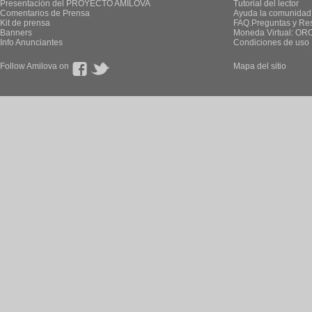
Presentación del PROYECTO AMILOVA
Tutorial del lector
Comentarios de Prensa
Ayuda la comunidad
Kit de prensa
FAQ.Preguntas y Re
Banners
Moneda Virtual: OR
Info Anunciantes
Condiciones de uso
Follow Amilova on
Mapa del sitio