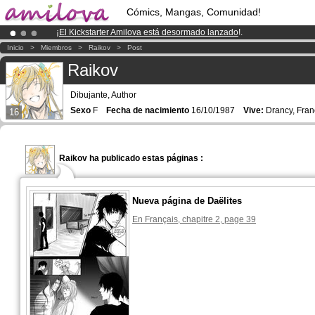
Cómics, Mangas, Comunidad!
¡
El Kickstarter Amilova está desormado lanzado
!.
¡Ya tenemos 134393
miembros
y 1208
Cómics y Mangas!
.
Inicio
>
Miembros
>
Raikov
>
Post
¡Conviertete en Premium por
3.95 euros
al mes!
Hazte Premium ya
Raikov
Dibujante, Author
Sexo
F
Fecha de nacimiento
16/10/1987
Vive:
Drancy, Fran
16
Raikov ha publicado estas páginas :
Nueva página de Daëlites
En Français, chapitre 2, page 39