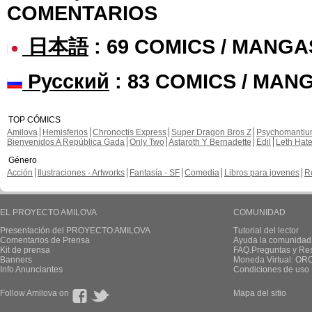
COMENTARIOS
日本語
: 69 COMICS / MANGA
Русский
: 83 COMICS / MAN
TOP CÓMICS
Amilova
Hemisferios
Chronoctis Express
Super Dragon Bros Z
Psychomanti
Bienvenidos A República Gada
Only Two
Astaroth Y Bernadette
Edil
Leth Hat
Género
Acción
Ilustraciones - Artworks
Fantasía - SF
Comedia
Libros para jovenes
R
EL PROYECTO AMILOVA
COMUNIDAD
Presentación del PROYECTO AMILOVA
Tutorial del lector
Comentarios de Prensa
Ayuda la comunidad
Kit de prensa
FAQ.Preguntas y Re
Banners
Moneda Virtual: OR
Info Anunciantes
Condiciones de uso
Follow Amilova on
Mapa del sitio