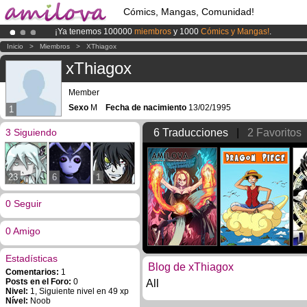
Cómics, Mangas, Comunidad!
¡Ya tenemos 100000
miembros
y 1000
Cómics y Mangas!
.
¡
El Kickstarter Amilova está desormado lanzado
!.
Inicio
>
Miembros
>
XThiagox
¡Conviertete en Premium por
3.95 euros
al mes!
Hazte Premium ya
xThiagox
Member
Sexo
M
Fecha de nacimiento
13/02/1995
1
3 Siguiendo
6 Traducciones
|
2 Favoritos
23
6
1
0 Seguir
0 Amigo
Estadísticas
Blog de xThiagox
Comentarios:
1
Posts en el Foro:
0
All
Nivel:
1, Siguiente nivel en 49 xp
Nível:
Noob