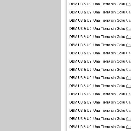
DBM U3 & U9: Una Tierra sin Goku
Cap
DBM U3 & U9: Una Tierra sin Goku
Cap
DBM U3 & U9: Una Tierra sin Goku
Cap
DBM U3 & U9: Una Tierra sin Goku
Cap
DBM U3 & U9: Una Tierra sin Goku
Cap
DBM U3 & U9: Una Tierra sin Goku
Cap
DBM U3 & U9: Una Tierra sin Goku
Cap
DBM U3 & U9: Una Tierra sin Goku
Cap
DBM U3 & U9: Una Tierra sin Goku
Cap
DBM U3 & U9: Una Tierra sin Goku
Cap
DBM U3 & U9: Una Tierra sin Goku
Cap
DBM U3 & U9: Una Tierra sin Goku
Cap
DBM U3 & U9: Una Tierra sin Goku
Cap
DBM U3 & U9: Una Tierra sin Goku
Cap
DBM U3 & U9: Una Tierra sin Goku
Cap
DBM U3 & U9: Una Tierra sin Goku
Cap