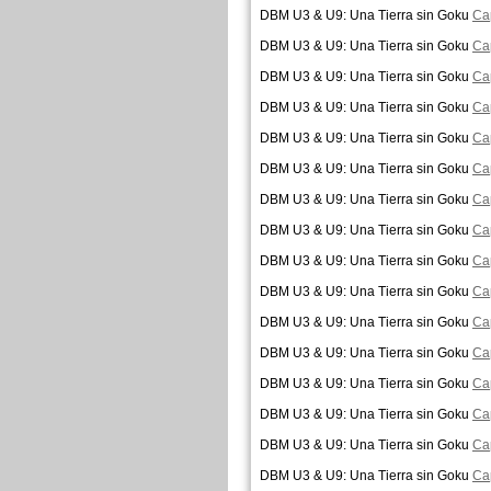
DBM U3 & U9: Una Tierra sin Goku
Cap
DBM U3 & U9: Una Tierra sin Goku
Cap
DBM U3 & U9: Una Tierra sin Goku
Cap
DBM U3 & U9: Una Tierra sin Goku
Cap
DBM U3 & U9: Una Tierra sin Goku
Cap
DBM U3 & U9: Una Tierra sin Goku
Cap
DBM U3 & U9: Una Tierra sin Goku
Cap
DBM U3 & U9: Una Tierra sin Goku
Cap
DBM U3 & U9: Una Tierra sin Goku
Cap
DBM U3 & U9: Una Tierra sin Goku
Cap
DBM U3 & U9: Una Tierra sin Goku
Cap
DBM U3 & U9: Una Tierra sin Goku
Cap
DBM U3 & U9: Una Tierra sin Goku
Cap
DBM U3 & U9: Una Tierra sin Goku
Cap
DBM U3 & U9: Una Tierra sin Goku
Cap
DBM U3 & U9: Una Tierra sin Goku
Cap