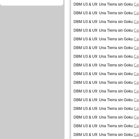
DBM U3 & U9: Una Tierra sin Goku
Cap
DBM U3 & U9: Una Tierra sin Goku
Cap
DBM U3 & U9: Una Tierra sin Goku
Cap
DBM U3 & U9: Una Tierra sin Goku
Cap
DBM U3 & U9: Una Tierra sin Goku
Cap
DBM U3 & U9: Una Tierra sin Goku
Cap
DBM U3 & U9: Una Tierra sin Goku
Cap
DBM U3 & U9: Una Tierra sin Goku
Cap
DBM U3 & U9: Una Tierra sin Goku
Cap
DBM U3 & U9: Una Tierra sin Goku
Cap
DBM U3 & U9: Una Tierra sin Goku
Cap
DBM U3 & U9: Una Tierra sin Goku
Cap
DBM U3 & U9: Una Tierra sin Goku
Cap
DBM U3 & U9: Una Tierra sin Goku
Cap
DBM U3 & U9: Una Tierra sin Goku
Cap
DBM U3 & U9: Una Tierra sin Goku
Cap