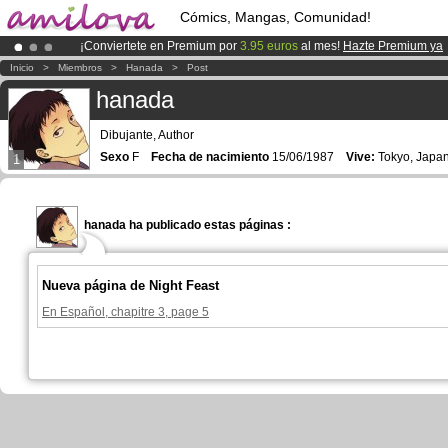
Cómics, Mangas, Comunidad!
¡Conviertete en Premium por
3.95 euros
al mes!
Hazte Premium ya
¡Ya tenemos 100000
miembros
y 1000
Cómics y Mangas!
.
Inicio
>
Miembros
>
Hanada
>
Post
¡
El Kickstarter Amilova está desormado lanzado
!.
hanada
Dibujante, Author
Sexo
F
Fecha de nacimiento
15/06/1987
Vive:
Tokyo, Japa
1
hanada ha publicado estas páginas :
Nueva página de Night Feast
En Español, chapitre 3, page 5