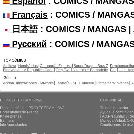
Español
: COMICS / MANGAS
Français
: COMICS / MANGA
日本語
: COMICS / MANGAS 
Русский
: COMICS / MANGAS
TOP CÓMICS
Amilova
Hemisferios
Chronoctis Express
Super Dragon Bros Z
Psychomanti
Bienvenidos A República Gada
Only Two
Astaroth Y Bernadette
Edil
Leth Hat
Género
Acción
Ilustraciones - Artworks
Fantasía - SF
Comedia
Libros para jovenes
R
EL PROYECTO AMILOVA
COMUNIDAD
Presentación del PROYECTO AMILOVA
Tutorial del lector
Comentarios de Prensa
Ayuda la comunidad
Kit de prensa
FAQ.Preguntas y Re
Banners
Moneda Virtual: OR
Info Anunciantes
Condiciones de uso