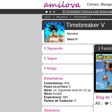
Cómics, Manga
¡
El Kickstarter Amilova está desorm
¡Ya tenemos 100000
miembros
y 10
Inicio
>
Miembros
>
Timebreaker V
¡Conviertete en Premium por
3.95 e
Timebreaker V
Member
Sexo
M
14
0 Siguiendo
1 Favor
0 Seguir
0 Amigo
Estadísticas
Comentarios:
450
Posts en el Foro:
0
Nivel:
14, Siguiente nivel en 15 xp
Nível:
Acolito
Blog de 
Experiencia:
985
Puntos de Traductor:
0
All
C
Distintivos