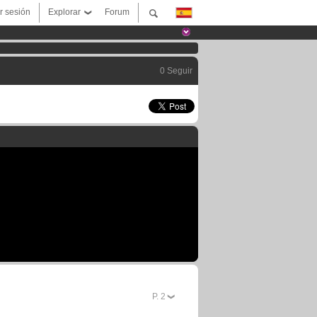
ar sesión
Explorar
Forum
0 Seguir
P.
2