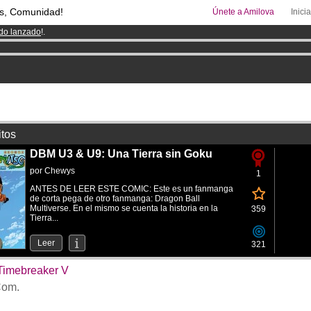
s, Comunidad!
Únete a Amilova
Inici
ado lanzado
!.
00
Cómics y Mangas!
.
uros
al mes!
Hazte Premium ya
itos
DBM U3 & U9: Una Tierra sin Goku
por
Chewys
1
ANTES DE LEER ESTE COMIC: Este es un fanmanga
de corta pega de otro fanmanga: Dragon Ball
Multiverse. En el mismo se cuenta la historia en la
359
Tierra...
Leer
321
Timebreaker V
om.