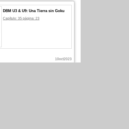
DBM U3 & U9: Una Tierra sin Goku
Capítulo: 35 página: 23
10oct2023
ker V ha comentado esas páginas :
DBM U3 & U9: Una Tierra sin Goku
Capítulo: 35 página: 21