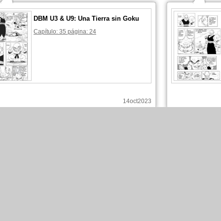
DBM U3 & U9: Una Tierra sin Goku
Capítulo: 35 página: 24
14oct2023
Timebreaker V ha comentado esas páginas :
Timebrea
DBM U3 & U9: Una Tierra sin Goku
Capítulo: 35 página: 22