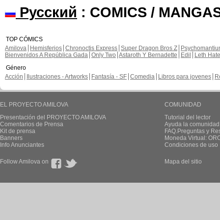
Русский
: COMICS / MANGAS
TOP CÓMICS
Amilova
Hemisferios
Chronoctis Express
Super Dragon Bros Z
Psychomanti
Bienvenidos A República Gada
Only Two
Astaroth Y Bernadette
Edil
Leth Hat
Género
Acción
Ilustraciones - Artworks
Fantasía - SF
Comedia
Libros para jovenes
R
EL PROYECTO AMILOVA
COMUNIDAD
Presentación del PROYECTO AMILOVA
Tutorial del lector
Comentarios de Prensa
Ayuda la comunidad
Kit de prensa
FAQ.Preguntas y Re
Banners
Moneda Virtual: OR
Info Anunciantes
Condiciones de uso
Follow Amilova on
Mapa del sitio