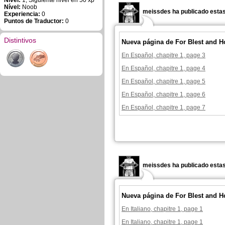
Nivel:
1, Siguiente nivel en 50 xp
Nível:
Noob
meissdes ha publicado estas
Experiencia:
0
Puntos de Traductor:
0
Distintivos
Nueva página de For Blest and H
En Español, chapitre 1, page 3
En Español, chapitre 1, page 4
En Español, chapitre 1, page 5
En Español, chapitre 1, page 6
En Español, chapitre 1, page 7
meissdes ha publicado estas
Nueva página de For Blest and H
En Italiano, chapitre 1, page 1
En Italiano, chapitre 1, page 1