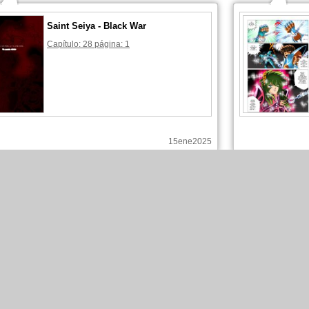
Saint Seiya - Black War
Capítulo: 28 página: 1
15ene2025
Mr Satan ha comentado esas páginas :
Mr Satan
Saint Seiya - Black War
Capítulo: 26 página: 6