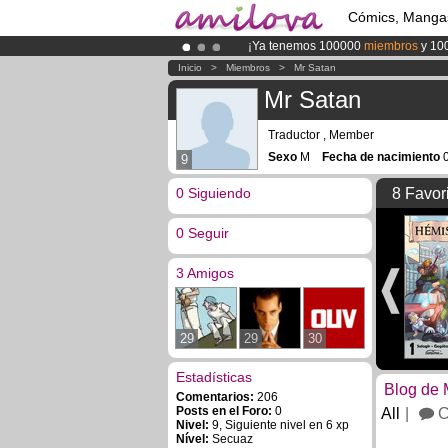
Cómics, Manga
¡Ya tenemos 100000
miembros
y 10
¡
El Kickstarter Amilova está desorm
Inicio
>
Miembros
>
Mr Satan
¡Conviertete en Premium por
3.95 e
Mr Satan
Traductor , Member
Sexo
M
Fecha de nacimiento
0
9
0 Siguiendo
8 Favor
0 Seguir
3 Amigos
29
29
30
Estadísticas
Blog de 
Comentarios:
206
Posts en el Foro:
0
All
C
Nivel:
9, Siguiente nivel en 6 xp
Nível:
Secuaz