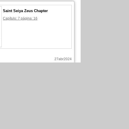
Saint Seiya Zeus Chapter
Capítulo: 7 página: 16
27abr2024
 ha comentado esas páginas :
Saint Seiya Zeus Chapter
Capítulo: 7 página: 3