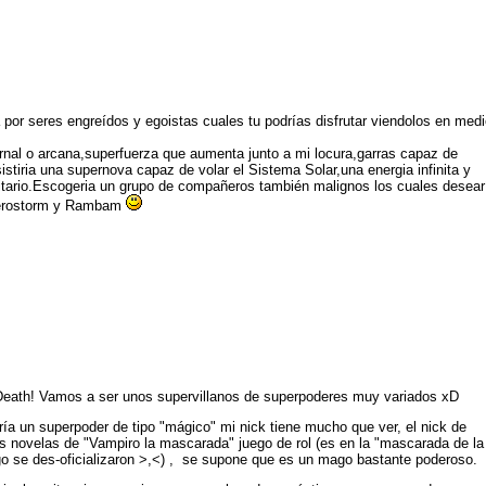
por seres engreídos y egoistas cuales tu podrías disfrutar viendolos en med
rnal o arcana,superfuerza que aumenta junto a mi locura,garras capaz de
sistiria una supernova capaz de volar el Sistema Solar,una energia infinita y
olitario.Escogeria un grupo de compañeros también malignos los cuales desear
Aerostorm y Rambam
 Death! Vamos a ser unos supervillanos de superpoderes muy variados xD
ía un superpoder de tipo "mágico" mi nick tiene mucho que ver, el nick de
 novelas de "Vampiro la mascarada" juego de rol (es en la "mascarada de la
go se des-oficializaron >,<) , se supone que es un mago bastante poderoso.