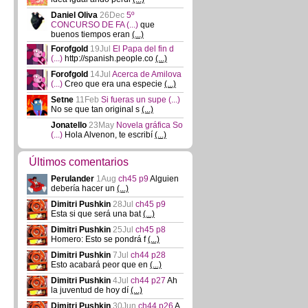
Daniel Oliva
26Dec
5º
CONCURSO DE FA
(...)
que
buenos tiempos eran
(...)
Forofgold
19Jul
El Papa del fin d
(...)
http://spanish.people.co
(...)
Forofgold
14Jul
Acerca de Amilova
(...)
Creo que era una especie
(...)
Setne
11Feb
Si fueras un supe
(...)
No se que tan original s
(...)
Jonatello
23May
Novela gráfica So
(...)
Hola Alvenon, te escribí
(...)
Últimos comentarios
Perulander
1Aug
ch45 p9
Alguien
debería hacer un
(...)
Dimitri Pushkin
28Jul
ch45 p9
Esta si que será una bat
(...)
Dimitri Pushkin
25Jul
ch45 p8
Homero: Esto se pondrá f
(...)
Dimitri Pushkin
7Jul
ch44 p28
Esto acabará peor que en
(...)
Dimitri Pushkin
4Jul
ch44 p27
Ah
la juventud de hoy dí
(...)
Dimitri Pushkin
30Jun
ch44 p26
A