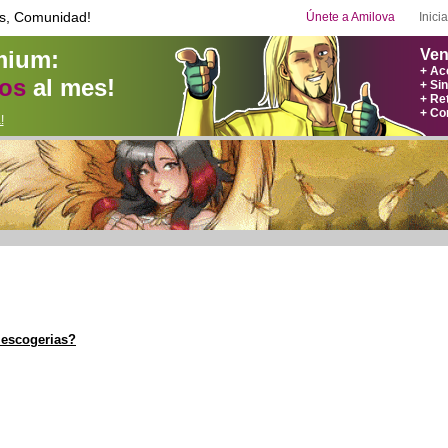
s, Comunidad!
Únete a Amilova
Inici
mium:
Ven
+ Ac
ros
al mes!
+ Si
+ Re
+ Co
!
 escogerias?