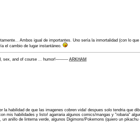
amente... Ambos igual de importantes. Uno sería la inmortalidad (con lo que 
ría el cambio de lugar instantáneo.
, sex, and of course ... humor!----------
ARKHAM
er la habilidad de que las imagenes cobren vida! despues solo tendria que dib
con mis habilidades y listo! agarraria algunos comics/mangas y "robaria" alg
, un anillo de linterna verde, algunos Digimons/Pokemons (quiero un pikachu