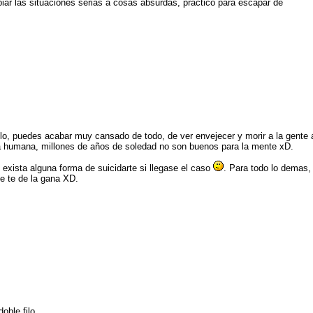
iar las situaciones serias a cosas absurdas, práctico para escapar de
filo, puedes acabar muy cansado de todo, de ver envejecer y morir a la gente 
za humana, millones de años de soledad no son buenos para la mente xD.
exista alguna forma de suicidarte si llegase el caso
. Para todo lo demas,
e te de la gana XD.
oble filo...