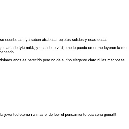
ue se escribe asi, ya seben atrabesar objetos solidos y esas cosas
je llamado tyki mikk, y cuando lo vi dije no lo puedo creer me leyeron la men
 pensado
simos años es parecido pero no de el tipo elegante claro ni las mariposas
a juventud eterna i a mas el de leer el pensamiento bua seria genial!!