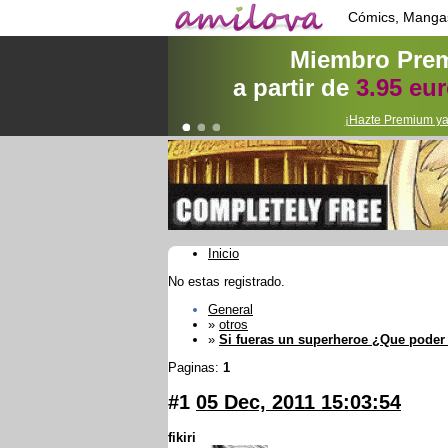
Cómics, Manga
Miembro Pre
a partir de
3.95 eu
¡Hazte Premium ya
Inicio
No estas registrado.
General
»
otros
»
Si fueras un superheroe ¿Que poder
Paginas:
1
#1
05 Dec, 2011 15:03:54
fikiri