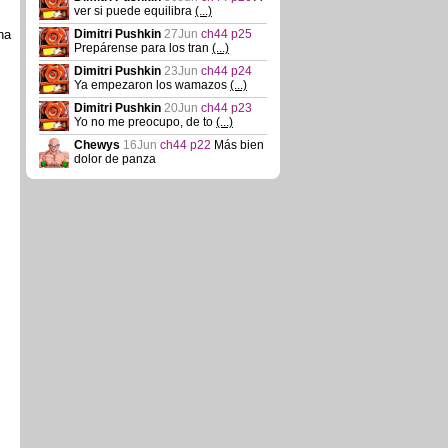
ver si puede equilibra
(...)
na
Dimitri Pushkin
27Jun
ch44 p25
Prepárense para los tran
(...)
Dimitri Pushkin
23Jun
ch44 p24
Ya empezaron los wamazos
(...)
Dimitri Pushkin
20Jun
ch44 p23
Yo no me preocupo, de to
(...)
Chewys
16Jun
ch44 p22
Más bien
dolor de panza