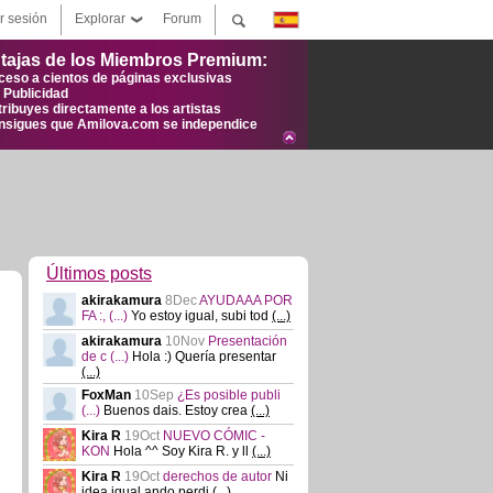
ar sesión
Explorar
Forum
tajas de los Miembros Premium:
ceso a cientos de páginas exclusivas
n Publicidad
tribuyes directamente a los artistas
nsigues que Amilova.com se independice
Últimos posts
akirakamura
8Dec
AYUDAAA POR
FA :,
(...)
Yo estoy igual, subi tod
(...)
akirakamura
10Nov
Presentación
de c
(...)
Hola :) Quería presentar
(...)
FoxMan
10Sep
¿Es posible publi
(...)
Buenos dais. Estoy crea
(...)
Kira R
19Oct
NUEVO CÓMIC -
KON
Hola ^^ Soy Kira R. y ll
(...)
Kira R
19Oct
derechos de autor
Ni
idea igual ando perdi
(...)