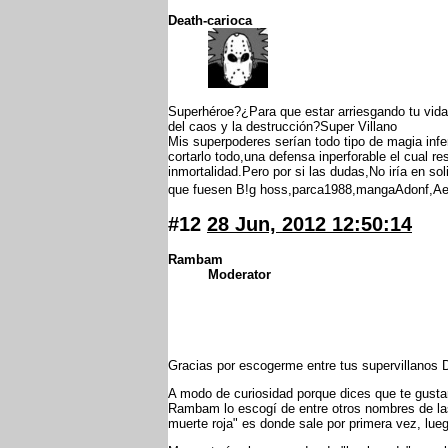
Death-carioca
Superhéroe?¿Para que estar arriesgando tu vida 
del caos y la destrucción?Super Villano
Mis superpoderes serían todo tipo de magia infe
cortarlo todo,una defensa inperforable el cual re
inmortalidad.Pero por si las dudas,No iría en s
que fuesen B!g hoss,parca1988,mangaAdonf,
#12
28 Jun, 2012 12:50:14
Rambam
Moderator
Gracias por escogerme entre tus supervillanos
A modo de curiosidad porque dices que te gustar
Rambam lo escogí de entre otros nombres de las
muerte roja" es donde sale por primera vez, lue