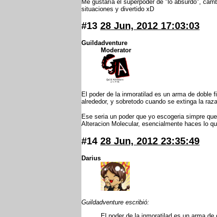
Me gustaría el superpoder de "lo absurdo", camb
situaciones y divertido xD
#13
28 Jun, 2012 17:03:03
Guildadventure
Moderator
El poder de la inmoratilad es un arma de doble 
alrededor, y sobretodo cuando se extinga la ra
Ese seria un poder que yo escogeria simpre que 
Alteracion Molecular, esencialmente haces lo qu
#14
28 Jun, 2012 23:35:49
Darius
Guildadventure escribió:
El poder de la inmoratilad es un arma de d