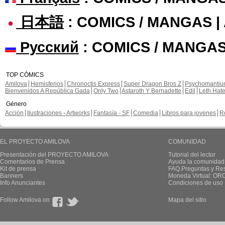
日本語
: COMICS / MANGAS 
Русский
: COMICS / MANGAS
TOP CÓMICS
Amilova
Hemisferios
Chronoctis Express
Super Dragon Bros Z
Psychomanti
Bienvenidos A República Gada
Only Two
Astaroth Y Bernadette
Edil
Leth Hat
Género
Acción
Ilustraciones - Artworks
Fantasía - SF
Comedia
Libros para jovenes
R
EL PROYECTO AMILOVA
COMUNIDAD
Presentación del PROYECTO AMILOVA
Tutorial del lector
Comentarios de Prensa
Ayuda la comunidad
Kit de prensa
FAQ.Preguntas y Re
Banners
Moneda Virtual: OR
Info Anunciantes
Condiciones de uso
Follow Amilova on
Mapa del sitio