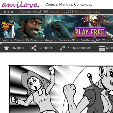
Cómics, Mangas, Comunidad!
¡Ya tenemos 134393
miembros
y 1208
Cómics y Mangas!
.
¡
El Kickstarter Amilova está desormado lanzado
!.
¡Conviertete en Premium por
3.95 euros
al mes!
Hazte Premium ya
Inicio
>
Directorio De Cómics
>
Manga
>
Fantasía - SF
>
DarkHeroes_2001/03
>
C
Favoritos
Compartir
Pantalla completa
Mini