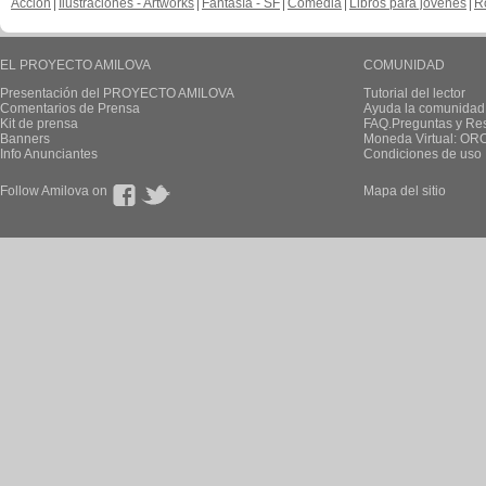
Acción
Ilustraciones - Artworks
Fantasía - SF
Comedia
Libros para jovenes
R
EL PROYECTO AMILOVA
COMUNIDAD
Presentación del PROYECTO AMILOVA
Tutorial del lector
Comentarios de Prensa
Ayuda la comunidad
Kit de prensa
FAQ.Preguntas y Re
Banners
Moneda Virtual: OR
Info Anunciantes
Condiciones de uso
Follow Amilova on
Mapa del sitio