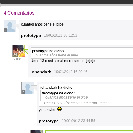
4 Comentarios
cuantos años tiene el pibe
2
prototype
19/01/2012 16:11:53
prototype
ha dicho:
34
cuantos años tiene el pibe
Autor
Unos 13 o así si mal no recuerdo.. jejeje
johandark
19/01/2012 16:29:46
johandark
ha dicho:
2
prototype
ha dicho:
cuantos años tiene el pibe
Unos 13 o así si mal no recuerdo.. jejeje
yo tamvien
prototype
19/01/2012 23:44:55