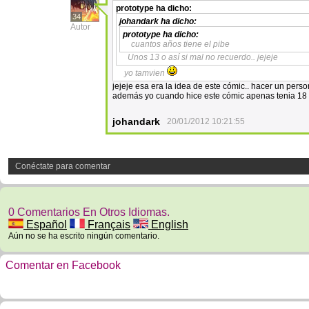
prototype
ha dicho:
34
johandark
ha dicho:
Autor
prototype
ha dicho:
cuantos años tiene el pibe
Unos 13 o así si mal no recuerdo.. jejeje
yo tamvien
jejeje esa era la idea de este cómic.. hacer un person
además yo cuando hice este cómic apenas tenia 18
johandark
20/01/2012 10:21:55
Conéctate para comentar
0 Comentarios En Otros Idiomas.
Español
Français
English
Aún no se ha escrito ningún comentario.
Comentar en Facebook