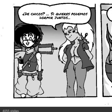
¿De chicos? ... Si quieres podemos
dormir juntos...
4055 visitas