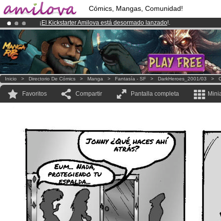
Cómics, Mangas, Comunidad!
¡
El Kickstarter Amilova está desormado lanzado
!.
¡Ya tenemos 100000
miembros
y 1000
Cómics y Mangas!
.
¡Conviertete en Premium por
3.95 euros
al mes!
Hazte Premium ya
Inicio
>
Directorio De Cómics
>
Manga
>
Fantasía - SF
>
DarkHeroes_2001/03
>
C
Favoritos
Compartir
Pantalla completa
Mini
Jonny ¿Qué haces ahí
atrás?
Eum... Nada,
protegiendo tu
espalda...