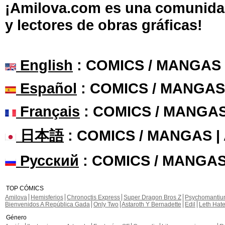
¡Amilova.com es una comunidad 
y lectores de obras gráficas!
English
: COMICS / MANGAS
Español
: COMICS / MANGAS
Français
: COMICS / MANGA
日本語
: COMICS / MANGAS 
Русский
: COMICS / MANGAS
TOP CÓMICS
Amilova
Hemisferios
Chronoctis Express
Super Dragon Bros Z
Psychomanti
Bienvenidos A República Gada
Only Two
Astaroth Y Bernadette
Edil
Leth Hat
Género