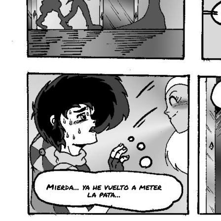
Mierda... ya he vuelto a meter
la pata...