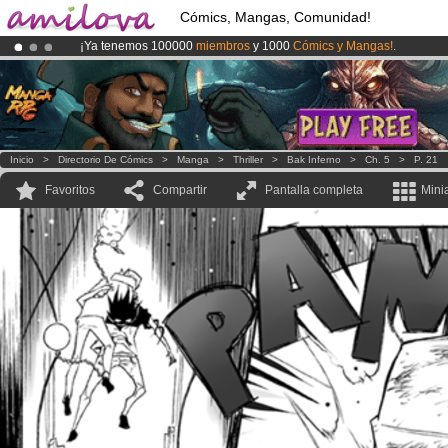
Cómics, Mangas, Comunidad!
¡Ya tenemos 100000
miembros
y 1000
Cómics y Mangas!
.
¡Conviertete en Premium por
3.95 euros
al mes!
Hazte Premium ya
¡
El Kickstarter Amilova está desormado lanzado
!.
Inicio
>
Directorio De Cómics
>
Manga
>
Thriller
>
Bak Inferno
>
Ch. 5
>
P. 21
Favoritos
Compartir
Pantalla completa
Mini