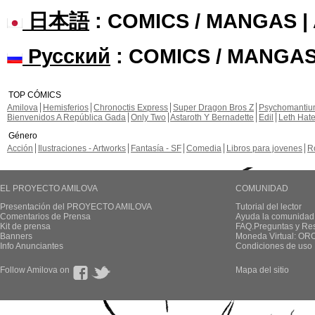
日本語
: COMICS / MANGAS 
Русский
: COMICS / MANGAS
TOP CÓMICS
Amilova
Hemisferios
Chronoctis Express
Super Dragon Bros Z
Psychomanti
Bienvenidos A República Gada
Only Two
Astaroth Y Bernadette
Edil
Leth Hat
Género
Acción
Ilustraciones - Artworks
Fantasía - SF
Comedia
Libros para jovenes
R
EL PROYECTO AMILOVA
COMUNIDAD
Presentación del PROYECTO AMILOVA
Tutorial del lector
Comentarios de Prensa
Ayuda la comunidad
Kit de prensa
FAQ.Preguntas y Re
Banners
Moneda Virtual: OR
Info Anunciantes
Condiciones de uso
Follow Amilova on
Mapa del sitio