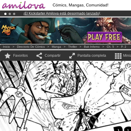
Cómics, Mangas, Comunidad!
¡
El Kickstarter Amilova está desormado lanzado
!.
¡Conviertete en Premium por
3.95 euros
al mes!
Hazte Premium ya
¡Ya tenemos 100000
miembros
y 1000
Cómics y Mangas!
.
Inicio
>
Directorio De Cómics
>
Manga
>
Thriller
>
Bak Inferno
>
Ch. 5
>
P. 2
Favoritos
Compartir
Pantalla completa
Mini