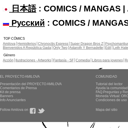
日本語
: COMICS / MANGAS 
Русский
: COMICS / MANGAS
TOP CÓMICS
Amilova
Hemisferios
Chronoctis Express
Super Dragon Bros Z
Psychomanti
Bienvenidos A República Gada
Only Two
Astaroth Y Bernadette
Edil
Leth Hat
Género
Acción
Ilustraciones - Artworks
Fantasía - SF
Comedia
Libros para jovenes
R
EL PROYECTO AMILOVA
COMUNIDAD
Presentación del PROYECTO AMILOVA
Tutorial del lector
Comentarios de Prensa
Ayuda la comunidad
Kit de prensa
FAQ.Preguntas y Re
Banners
Moneda Virtual: OR
Info Anunciantes
Condiciones de uso
Follow Amilova on
Mapa del sitio