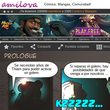
Cómics, Mangas, Comunidad!
¡Ya tenemos 100000
miembros
y 1000
Cómics y Mangas!
.
¡Conviertete en Premium por
3.95 euros
al mes!
Hazte Premium ya
¡
El Kickstarter Amilova está desormado lanzado
!.
Inicio
>
Directorio De Cómics
>
Cómics
>
Fantasía - SF
>
Djandora
>
Ch. 1
>
P.
Favoritos
Compartir
Pantalla completa
Mini
Se necesitan años de
Si reparas el golem, hay
Thiam para poder activar
posibilidades de que
un golem
venga a por nosotros ...