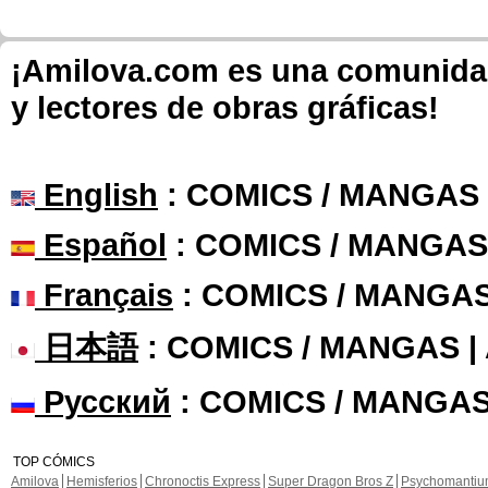
¡Amilova.com es una comunidad 
y lectores de obras gráficas!
English
: COMICS / MANGAS
Español
: COMICS / MANGAS
Français
: COMICS / MANGA
日本語
: COMICS / MANGAS 
Русский
: COMICS / MANGAS
TOP CÓMICS
Amilova
Hemisferios
Chronoctis Express
Super Dragon Bros Z
Psychomanti