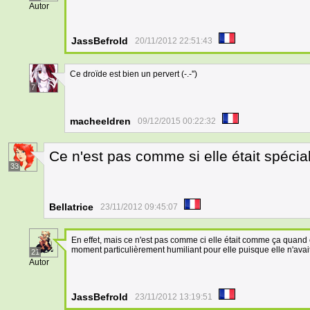
Autor
JassBefrold
20/11/2012 22:51:43
Ce droïde est bien un pervert (-.-'')
7
macheeldren
09/12/2015 00:22:32
Ce n'est pas comme si elle était spécia
33
Bellatrice
23/11/2012 09:45:07
En effet, mais ce n'est pas comme ci elle était comme ça quand c'
moment particulièrement humiliant pour elle puisque elle n'avait
21
Autor
JassBefrold
23/11/2012 13:19:51