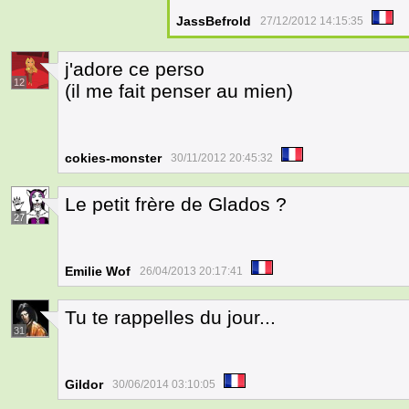
JassBefrold
27/12/2012 14:15:35
j'adore ce perso
12
(il me fait penser au mien)
cokies-monster
30/11/2012 20:45:32
Le petit frère de Glados ?
27
Emilie Wof
26/04/2013 20:17:41
Tu te rappelles du jour...
31
Gildor
30/06/2014 03:10:05