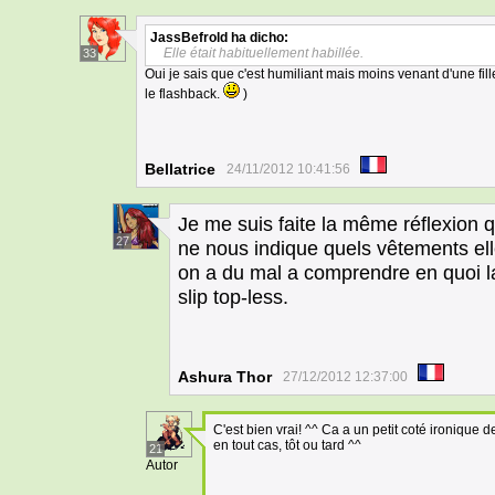
JassBefrold
ha dicho:
Elle était habituellement habillée.
33
Oui je sais que c'est humiliant mais moins venant d'une fil
le flashback.
)
Bellatrice
24/11/2012 10:41:56
Je me suis faite la même réflexion qu
27
ne nous indique quels vêtements ell
on a du mal a comprendre en quoi l
slip top-less.
Ashura Thor
27/12/2012 12:37:00
C'est bien vrai! ^^ Ca a un petit coté ironique
en tout cas, tôt ou tard ^^
21
Autor