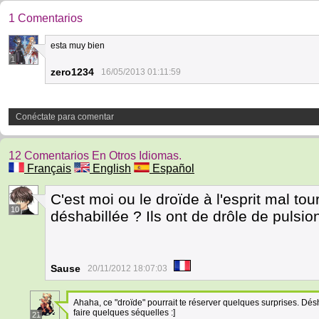
1 Comentarios
esta muy bien
1
zero1234
16/05/2013 01:11:59
Conéctate para comentar
12 Comentarios En Otros Idiomas.
Français
English
Español
C'est moi ou le droïde à l'esprit mal tou
10
déshabillée ? Ils ont de drôle de pulsio
Sause
20/11/2012 18:07:03
Ahaha, ce "droïde" pourrait te réserver quelques surprises. Désh
faire quelques séquelles :]
21