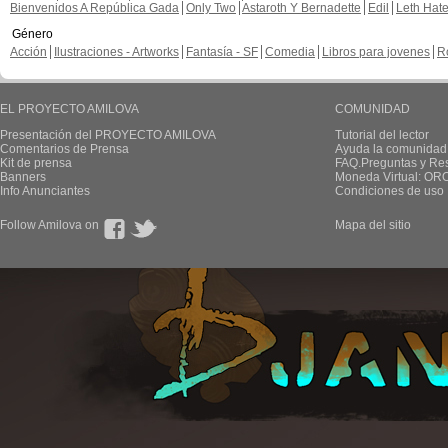
Bienvenidos A República Gada
Only Two
Astaroth Y Bernadette
Edil
Leth Hat
Género
Acción
Ilustraciones - Artworks
Fantasía - SF
Comedia
Libros para jovenes
R
EL PROYECTO AMILOVA
COMUNIDAD
Presentación del PROYECTO AMILOVA
Tutorial del lector
Comentarios de Prensa
Ayuda la comunidad
Kit de prensa
FAQ.Preguntas y Re
Banners
Moneda Virtual: OR
Info Anunciantes
Condiciones de uso
Follow Amilova on
Mapa del sitio