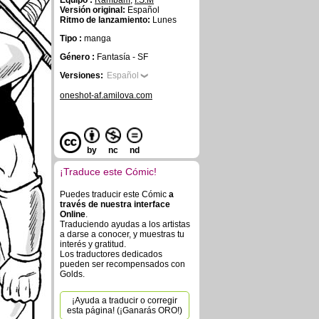
Equipo :
Rambam
,
I.S.M
Versión original:
Español
Ritmo de lanzamiento:
Lunes
Tipo :
manga
Género :
Fantasía - SF
Versiones:
Español
oneshot-af.amilova.com
by
nc
nd
¡Traduce este Cómic!
Puedes traducir este Cómic
a
través de nuestra interface
Online
.
Traduciendo ayudas a los artistas
a darse a conocer, y muestras tu
interés y gratitud.
Los traductores dedicados
pueden ser recompensados con
Golds.
¡Ayuda a traducir o corregir
esta página! (¡Ganarás ORO!)