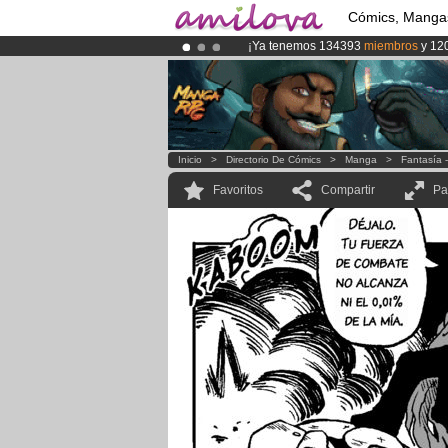
Cómics, Manga
¡Ya tenemos 134393
miembros
y 12
¡Conviertete en Premium por
3.95 e
¡
El Kickstarter Amilova está desorm
Inicio
>
Directorio De Cómics
>
Manga
>
Fantasía 
Favoritos
Compartir
Pa