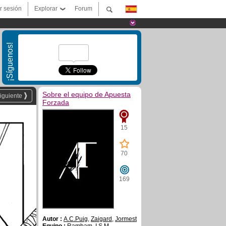
ar sesión
Explorar
Forum
¡Síguenos!
Sobre el equipo de Apuesta
iguiente
Forzada
15
70
169
Autor :
A.C.Puig
,
Zaigard
,
Jormest