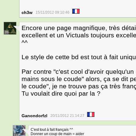
ch3w
15/11/2012 09:10:46
Encore une page magnifique, très détai
39
excellent et un Victuals toujours excell
^^
Le style de cette bd est tout à fait uni
Par contre "c'est cool d'avoir quelqu'u
mains sous le coude" alors, ça se dit 
le coude", je ne trouve pas ça très fran
Tu voulait dire quoi par la ?
Ganondorfzl
20/11/2012 21:14:27
C'est tout à fait français ^^
Donner un coup de main = aider
19