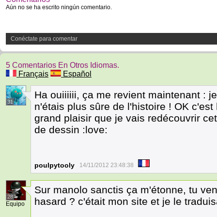
Aún no se ha escrito ningún comentario.
Conéctate para comentar
5 Comentarios En Otros Idiomas.
Français
Español
Ha ouiiiiii, ça me revient maintenant : j
31
n'étais plus sûre de l'histoire ! OK c'es
grand plaisir que je vais redécouvrir cett
de dessin :love:
poulpytooly
14/11/2012 23:48:38
Sur manolo sanctis ça m'étonne, tu ven
28
hasard ? c'était mon site et je le tradu
Equipo