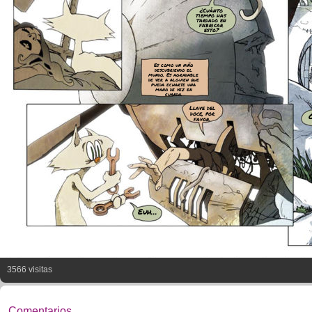
¿Cuánto
tiempo has
tardado en
fabricar
esto?
Es como un niño
descubriendo el
mundo. Es agradable
de ver a alguien que
pueda echarte una
mano de vez en
cuando.
Llave del
doce, por
favor.
Euh...
3566 visitas
Comentarios