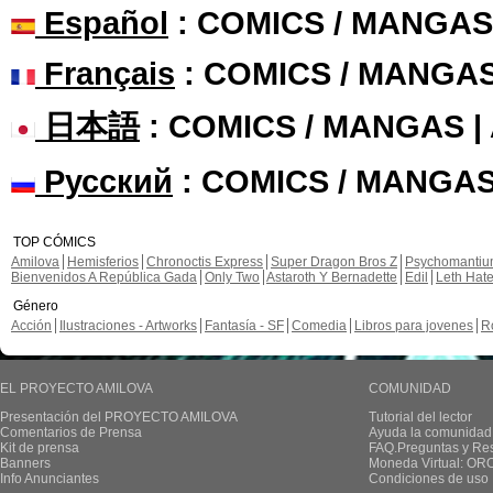
Español
: COMICS / MANGAS
Français
: COMICS / MANGA
日本語
: COMICS / MANGAS 
Русский
: COMICS / MANGAS
TOP CÓMICS
Amilova
Hemisferios
Chronoctis Express
Super Dragon Bros Z
Psychomanti
Bienvenidos A República Gada
Only Two
Astaroth Y Bernadette
Edil
Leth Hat
Género
Acción
Ilustraciones - Artworks
Fantasía - SF
Comedia
Libros para jovenes
R
EL PROYECTO AMILOVA
COMUNIDAD
Presentación del PROYECTO AMILOVA
Tutorial del lector
Comentarios de Prensa
Ayuda la comunidad
Kit de prensa
FAQ.Preguntas y Re
Banners
Moneda Virtual: OR
Info Anunciantes
Condiciones de uso