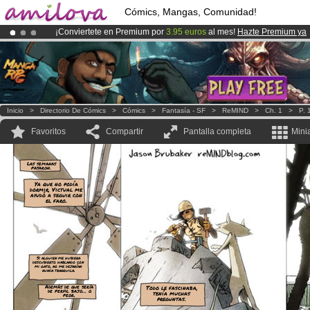
Cómics, Mangas, Comunidad!
¡Conviertete en Premium por
3.95 euros
al mes!
Hazte Premium ya
¡
El Kickstarter Amilova está desormado lanzado
!.
¡Ya tenemos 134393
miembros
y 1208
Cómics y Mangas!
.
Inicio
>
Directorio De Cómics
>
Cómics
>
Fantasía - SF
>
ReMIND
>
Ch. 1
>
P. 
Favoritos
Compartir
Pantalla completa
Mini
Las semanas
pasaron.
Ya que no podía
dormir, Victual me
ayudó a seguir con
el faro.
Si alguien me hubiera
descubierto hablando con
mi gato, no me dejarían
nunca tranquila.
Además de que sería
Todo le fascinaba,
de perfil bajo... o
tenía muchas
peor.
preguntas.