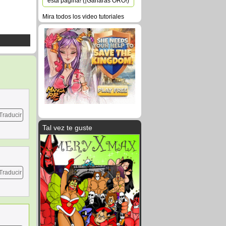
esta página! (¡Ganarás ORO!)
Mira todos los video tutoriales
Traducir
Tal vez te guste
Traducir