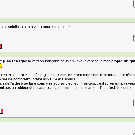
ais soleile tu a le niveau pour étre publier.
s et je met en ligne la version française sous amilova (avant sous mon propre site qui
ien et se publie lui même (il a mis moins de 2 semaine sous kickstarter pour réunir
bué par de nombreux libraire aux USA et Canada.
de l'aider à se faire connaitre auprès d'éditeur Français, c'est surement pas vers
ent pas un éditeur dont j’apprécie la politique même si aujourd'hui c'est Delcourt qu