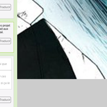
Traducir
s projet
ait aux
sé.
Traducir
ai que
r ces
si ça le
Traducir