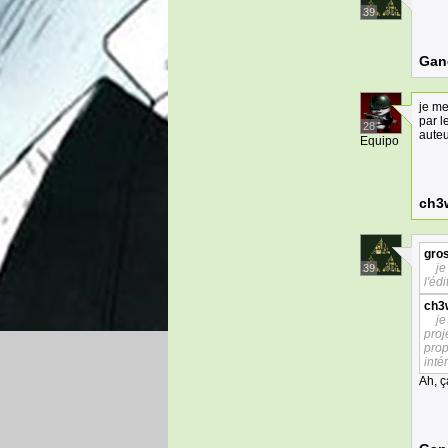
39
Gan
je me
par l
28
auteu
Equipo
ch3
gros
je
39
l'éd
ch3
je
proj
prop
inté
Ah, ç