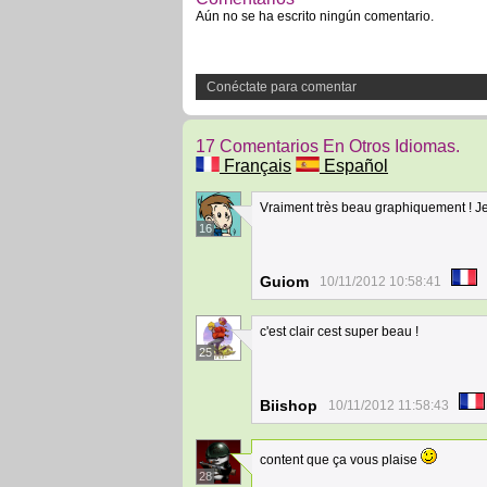
Aún no se ha escrito ningún comentario.
Conéctate para comentar
17 Comentarios En Otros Idiomas.
Français
Español
Vraiment très beau graphiquement ! Je 
16
Guiom
10/11/2012 10:58:41
c'est clair cest super beau !
25
Biishop
10/11/2012 11:58:43
content que ça vous plaise
28