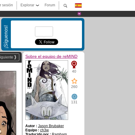
ar sesión
Explorar
Forum
¡Síguenos!
Sobre el equipo de reMIND
iguiente
40
260
131
Autor :
Jason Brubaker
Equipo :
ch3w
Traducido por :
Rambam