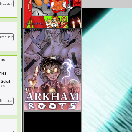
Traducir
Traducir
 est
 les
 Soleil
i se
Traducir