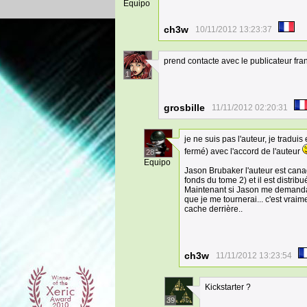
Equipo
ch3w
10/11/2012 13:23:37
prend contacte avec le publicateur franc
1
grosbille
11/11/2012 02:20:31
je ne suis pas l'auteur, je tradui
fermé) avec l'accord de l'auteur
28
Equipo
Jason Brubaker l'auteur est canad
fonds du tome 2) et il est distri
Maintenant si Jason me demandais 
que je me tournerai... c'est vraim
cache derrière..
ch3w
11/11/2012 13:23:54
Kickstarter ?
39