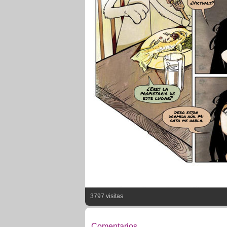
¿Victuals?
¿Eres la
propietaria de
este lugar?
Debo estar
dormida aún. Mi
gato me habla.
3797 visitas
Comentarios