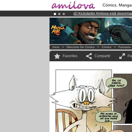
Cómics, Manga
¡
El Kickstarter Amilova está desorm
¡Ya tenemos 100000
miembros
y 10
¡Conviertete en Premium por
3.95 e
Inicio
>
Directorio De Cómics
>
Cómics
>
Fantasía 
Favoritos
Compartir
Pa
Oh, lo
siento.
¿Era tuyo?
Me acabo de
despertar aquí,
así que pensé
que ...