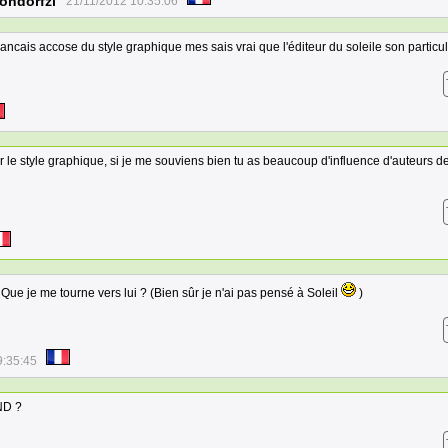
ondorfzl
21/11/2012 10:35:06
ancais accose du style graphique mes sais vrai que l'éditeur du soleile son particul
r par le style graphique, si je me souviens bien tu as beaucoup d'influence d'auteurs d
 Que je me tourne vers lui ? (Bien sûr je n'ai pas pensé à Soleil
)
9:35:45
ND ?