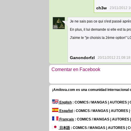
ch3w
23/11/2012 1
Je ne sais pas ce qui s'est passé après
39
En plus, il lui demande si elle est la pro
J'aime le "je choisis la 2ème option" 
Ganondorfzl
20/11/2012 21:08:18
Comentar en Facebook
¡Amilova.com es una comunidad internacional de
English
: COMICS / MANGAS | AUTORES |
Español
: COMICS / MANGAS | AUTORES 
Français
: COMICS / MANGAS | AUTORES
日本語
: COMICS / MANGAS | AUTORES |