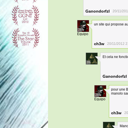
Ganondorfzl
20/11/201
un site qui propose au
28
Equipo
ch3w
20/11/2012 2
Et cela ne fonct
39
Ganondorfzl
pour une B
manolo sanc
28
Equipo
ch3w
20
Mano