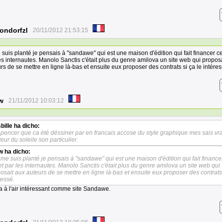
ondorfzl
20/11/2012 21:53:15
 suis planté je pensais à "sandawe" qui est une maison d'édition qui fait financer ce
es internautes. Manolo Sanctis c'était plus du genre amilova un site web qui propos
rs de se mettre en ligne là-bas et ensuite eux proposer des contrats si ça le intéres
w
21/11/2012 10:03:12
bille
ha dicho:
 pencer que ca été déssiner par en francais accose du style graphique mes sais vr
iteur du soleile son particulier.
w
ha dicho:
 me suis planté je pensais à "sandawe" qui est une maison d'édition qui fait finance
et par les internautes. Manolo Sanctis c'était plus du genre amilova un site web qui
osait aux auteurs de se mettre en ligne là-bas et ensuite eux proposer des contrats 
ressé.
a à l'air intéressant comme site Sandawe.