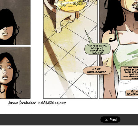
¡Un poco de sal
de mar lo
dejará más
sabroso!
En este mome
¿Y es
estaba en un
inteligente?
Creer esta h
fantásti
guardármela
misma
Esco
segunda