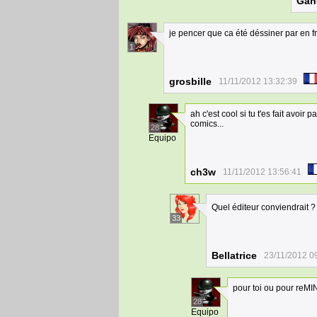
Gan
je pencer que ca été déssiner par en fr
1
grosbille
11/11/2012 13:32:39
ah c'est cool si tu t'es fait avoi
comics...
28
Equipo
ch3w
11/11/2012 13:56:41
Quel éditeur conviendrait ?
33
Bellatrice
23/11/2012 0
pour toi ou pour reMI
28
Equipo