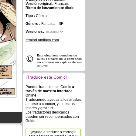
Versión original:
Français
Ritmo de lanzamiento:
diario
Tipo :
Cómics
Género :
Fantasía - SF
Versiones:
Español
remind.amilova.com
©
Esta obra tiene derechos de
autor, por favor no la compartas
sin autorización explícita de sus
autores.
nto, yo
 dilema.
istoria
ca o
 para mi
¡Traduce este Cómic!
.
Puedes traducir este Cómic
a
gí la
través de nuestra interface
 opción.
Online
.
Traduciendo ayudas a los artistas
a darse a conocer, y muestras tu
interés y gratitud.
Los traductores dedicados
pueden ser recompensados con
Golds.
¡Ayuda a traducir o corregir