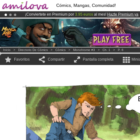
Cómics, Mangas, Comunidad!
¡Conviertete en Premium por
3.95 euros
al mes!
Hazte Premium ya
¡
El Kickstarter Amilova está desormado lanzado
!.
¡Ya tenemos 100000
miembros
y 1000
Cómics y Mangas!
.
Inicio
>
Directorio De Cómics
>
Cómics
>
Monohrome #3
>
Ch. 1
>
P. 6
Favoritos
Compartir
Pantalla completa
Mini