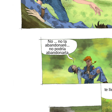
No ... no la
abandonaré...
no podría
abandonarla
te ll