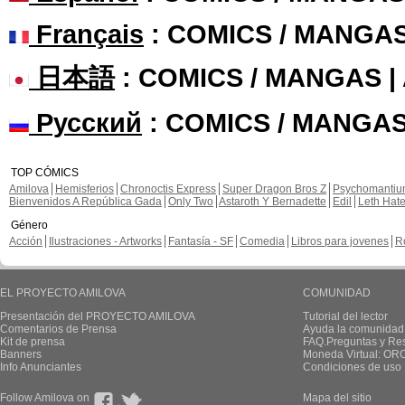
Français
: COMICS / MANGA
日本語
: COMICS / MANGAS 
Русский
: COMICS / MANGAS
TOP CÓMICS
Amilova
Hemisferios
Chronoctis Express
Super Dragon Bros Z
Psychomanti
Bienvenidos A República Gada
Only Two
Astaroth Y Bernadette
Edil
Leth Hat
Género
Acción
Ilustraciones - Artworks
Fantasía - SF
Comedia
Libros para jovenes
R
EL PROYECTO AMILOVA
COMUNIDAD
Presentación del PROYECTO AMILOVA
Tutorial del lector
Comentarios de Prensa
Ayuda la comunidad
Kit de prensa
FAQ.Preguntas y Re
Banners
Moneda Virtual: OR
Info Anunciantes
Condiciones de uso
Follow Amilova on
Mapa del sitio