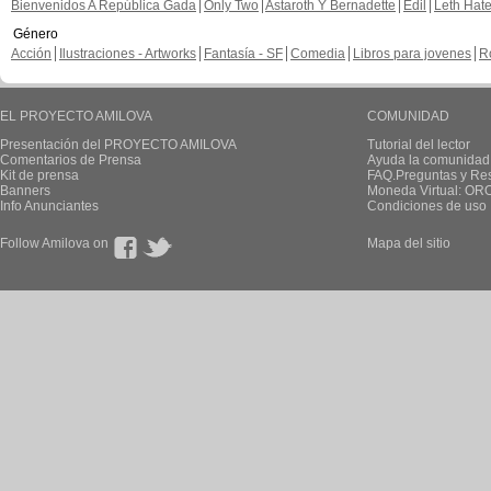
Bienvenidos A República Gada
Only Two
Astaroth Y Bernadette
Edil
Leth Hat
Género
Acción
Ilustraciones - Artworks
Fantasía - SF
Comedia
Libros para jovenes
R
EL PROYECTO AMILOVA
COMUNIDAD
Presentación del PROYECTO AMILOVA
Tutorial del lector
Comentarios de Prensa
Ayuda la comunidad
Kit de prensa
FAQ.Preguntas y Re
Banners
Moneda Virtual: OR
Info Anunciantes
Condiciones de uso
Follow Amilova on
Mapa del sitio