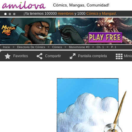
Cómics, Mangas, Comunidad!
¡Ya tenemos 100000
miembros
y 1000
Cómics y Mangas!
.
¡Conviertete en Premium por
3.95 euros
al mes!
Hazte Premium ya
¡
El Kickstarter Amilova está desormado lanzado
!.
Inicio
>
Directorio De Cómics
>
Cómics
>
Monohrome #3
>
Ch. 1
>
P. 1
Favoritos
Compartir
Pantalla completa
Mini