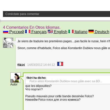
Conéctate para comentar
4 Comentarios En Otros Idiomas.
Русский
Français
English
Italiano
Deutsch
Je viens de traduire les premières pages... pas facile le russe, hein n'
16
Sinon, comme d'habitude, Folco alias Konstantin Dubkov nous gâte a
fikiri
14/03/2012 14:44:12
fikiri
ha dicho:
1
Folco alias Konstantin Dubkov nous gâte avec sa BD...
Autor
que les dépouilles?
Что портит?
Pseudo mauvais pour cette bande dessinée Folco?
Никнейм Folco плох для этого комикса?