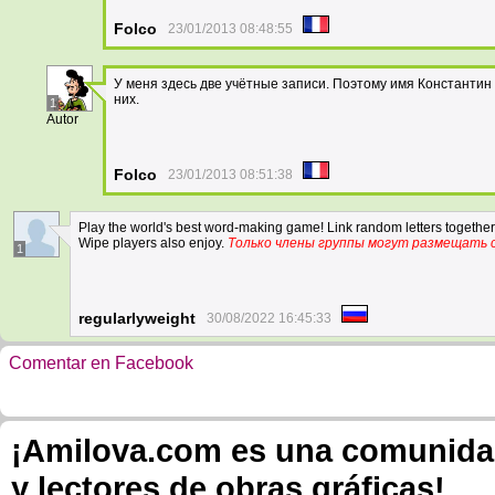
Folco
23/01/2013 08:48:55
У меня здесь две учётные записи. Поэтому имя Константин Д
них.
1
Autor
Folco
23/01/2013 08:51:38
Play the world's best word-making game! Link random letters togethe
Wipe players also enjoy.
Только члены группы могут размещать 
1
regularlyweight
30/08/2022 16:45:33
Comentar en Facebook
¡Amilova.com es una comunidad 
y lectores de obras gráficas!