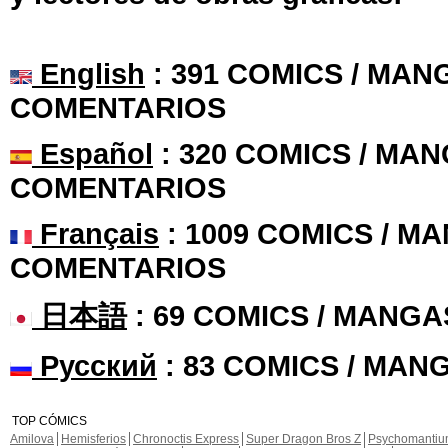
English
: 391 COMICS / MANG
COMENTARIOS
Español
: 320 COMICS / MAN
COMENTARIOS
Français
: 1009 COMICS / MA
COMENTARIOS
日本語
: 69 COMICS / MANGA
Русский
: 83 COMICS / MAN
TOP CÓMICS
Amilova
Hemisferios
Chronoctis Express
Super Dragon Bros Z
Psychomanti