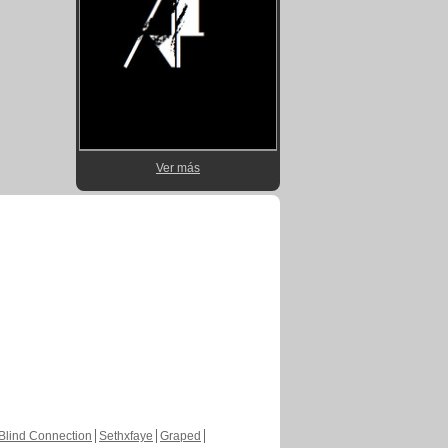
Ver más
Blind Connection
Sethxfaye
Graped