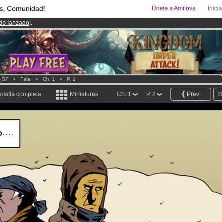
s, Comunidad!
Únete a Amilova
Inici
ado lanzado
!.
00
Cómics y Mangas!
.
uros
al mes!
Hazte Premium ya
- SF
>
Fate
>
Ch. 1
>
P. 2
ntalla completa
Miniaturas
Ch. 1
P. 2
Prev.
S
....