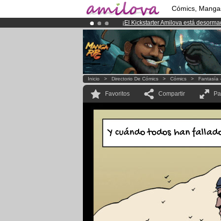
Cómics, Manga
¡
El Kickstarter Amilova está desorm
¡Ya tenemos 100000
miembros
y 10
¡Conviertete en Premium por
3.95 e
Inicio
>
Directorio De Cómics
>
Cómics
>
Fantasía 
Favoritos
Compartir
Pa
Y cuándo todos han fallado