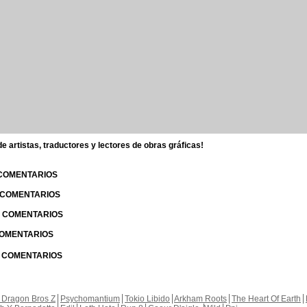
 artistas, traductores y lectores de obras gráficas!
 COMENTARIOS
| COMENTARIOS
 | COMENTARIOS
 COMENTARIOS
| COMENTARIOS
 Dragon Bros Z
Psychomantium
Tokio Libido
Arkham Roots
The Heart Of Earth