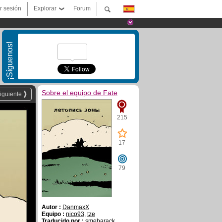
ar sesión
Explorar
Forum
¡Síguenos!
Sobre el equipo de Fate
iguiente
215
17
79
Autor :
DanmaxX
Equipo :
nico93
,
tze
Traducido por :
smebarack