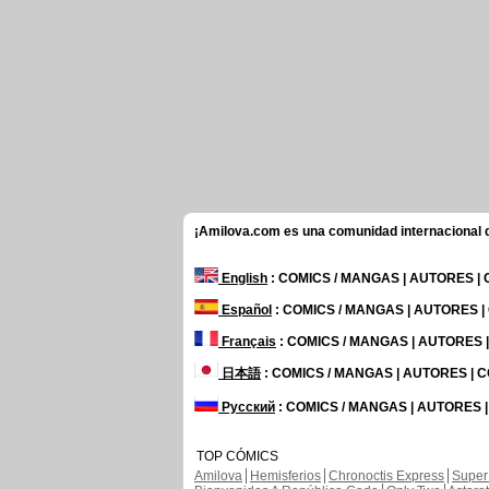
¡Amilova.com es una comunidad internacional de
English
: COMICS / MANGAS | AUTORES |
Español
: COMICS / MANGAS | AUTORES 
Français
: COMICS / MANGAS | AUTORES
日本語
: COMICS / MANGAS | AUTORES |
Русский
: COMICS / MANGAS | AUTORES 
TOP CÓMICS
Amilova
Hemisferios
Chronoctis Express
Super