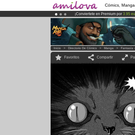
Cómics, Manga
¡Conviertete en Premium por
3.95 e
¡
El Kickstarter Amilova está desorm
¡Ya tenemos 100000
miembros
y 10
Inicio
>
Directorio De Cómics
>
Manga
>
Fantasía 
Favoritos
Compartir
Pa