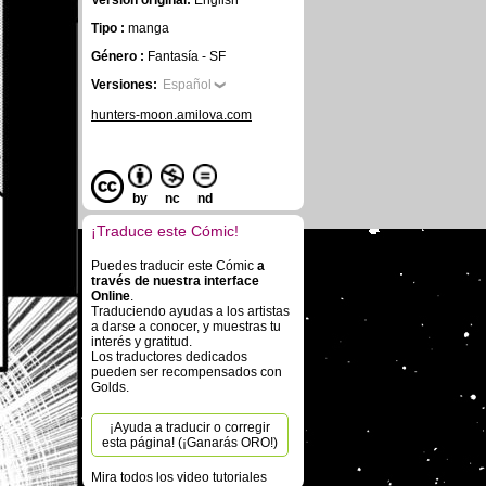
Versión original:
English
Tipo :
manga
Género :
Fantasía - SF
Versiones:
Español
hunters-moon.amilova.com
by
nc
nd
¡Traduce este Cómic!
Puedes traducir este Cómic
a
través de nuestra interface
Online
.
Traduciendo ayudas a los artistas
a darse a conocer, y muestras tu
interés y gratitud.
Los traductores dedicados
pueden ser recompensados con
Golds.
¡Ayuda a traducir o corregir
esta página! (¡Ganarás ORO!)
Mira todos los video tutoriales