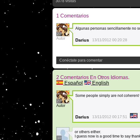
3078 visitas
1 Comentarios
Algunas personas sencillamente no so
22
Autor
Darius
13/11/2012 00:20:28
Conéctate para comentar
2 Comentarios En Otros Idiomas.
Español
English
Some people simply are not coherent w
22
Autor
Darius
13/11/2012 00:17:51
or others either.
I guess now is a good time to say tha
10