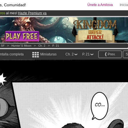
s, Comunidad!
Únete a Amilova
Inici
uros
al mes!
Hazte Premium ya
ado lanzado
!.
00
Cómics y Mangas!
.
- SF
>
Hunter´s Moon
>
Ch. 2
>
P. 21
ntalla completa
Miniaturas
Ch. 2
P. 21
Prev.
S