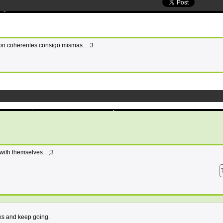
n coherentes consigo mismas... :3
ith themselves... ;3
nks and keep going.