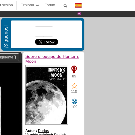
ar sesión
Explorar
Forum
¡Síguenos!
Sobre el equipo de Hunter´s
iguiente
Moon
89
110
109
Autor :
Darius