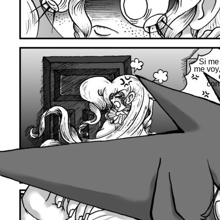
Si me
me voy,
est
con