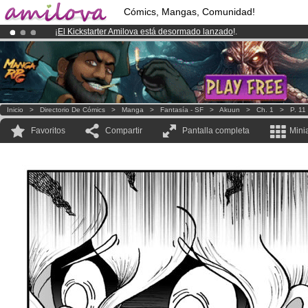
Cómics, Mangas, Comunidad!
¡
El Kickstarter Amilova está desormado lanzado
!.
¡Conviertete en Premium por
3.95 euros
al mes!
Hazte Premium ya
¡Ya tenemos 100000
miembros
y 1000
Cómics y Mangas!
.
Inicio
>
Directorio De Cómics
>
Manga
>
Fantasía - SF
>
Akuun
>
Ch. 1
>
P. 11
Favoritos
Compartir
Pantalla completa
Mini