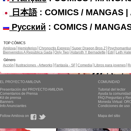
日本語
: COMICS / MANGAS 
Русский
: COMICS / MANGAS
TOP CÓMICS
Amilova
Hemisferios
Chronoctis Express
Super Dragon Bros Z
Psychomanti
Bienvenidos A República Gada
Only Two
Astaroth Y Bernadette
Edil
Leth Hat
Género
Acción
Ilustraciones - Artworks
Fantasía - SF
Comedia
Libros para jovenes
R
EL PROYECTO AMILOVA
COMUNIDAD
Presentación del PROYECTO AMILOVA
Tutorial del lector
Comentarios de Prensa
Ayuda la comunidad
Kit de prensa
FAQ.Preguntas y Re
Banners
Moneda Virtual: OR
Info Anunciantes
Condiciones de uso
Follow Amilova on
Mapa del sitio