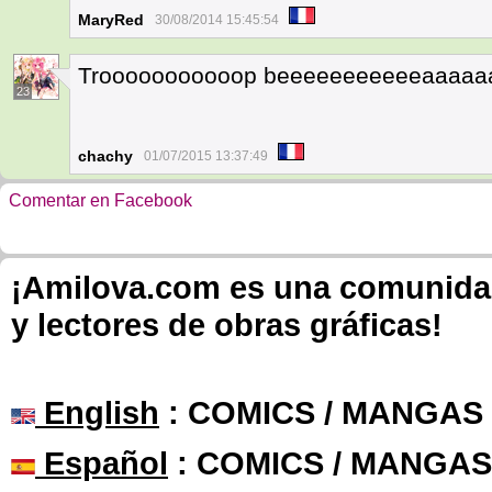
MaryRed
30/08/2014 15:45:54
Trooooooooooop beeeeeeeeeeeaaaaa
23
chachy
01/07/2015 13:37:49
Comentar en Facebook
¡Amilova.com es una comunidad 
y lectores de obras gráficas!
English
: COMICS / MANGAS
Español
: COMICS / MANGAS