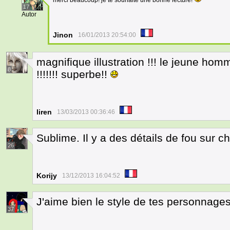
merci beaucoup! je te souhaite une bonne lecture!
17
Autor
Jinon
16/01/2013 20:54:00
magnifique illustration !!! le jeune ho
8
!!!!!!! superbe!!
liren
13/03/2013 00:36:46
Sublime. Il y a des détails de fou sur 
26
Korijy
13/12/2013 16:04:52
J'aime bien le style de tes personnages
37