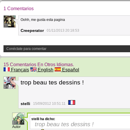
1 Comentarios
Oohh, me gusta esta pagina
11
Creeperator
01/11/2013 20:18:53
Conéctate para comentar
15 Comentarios En Otros Idiomas.
Français
English
Español
trop beau tes dessins !
24
stelli
15/09/2012 10:51:11
stelli
ha dicho:
17
trop beau tes dessins !
Autor