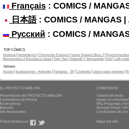
Français
: COMICS / MANGA
日本語
: COMICS / MANGAS 
Русский
: COMICS / MANGAS
TOP CÓMICS
Amilova
Hemisferios
Chronoctis Express
Super Dragon Bros Z
Psychomanti
Bienvenidos A República Gada
Only Two
Astaroth Y Bernadette
Edil
Leth Hat
Género
Acción
Ilustraciones - Artworks
Fantasía - SF
Comedia
Libros para jovenes
R
EL PROYECTO AMILOVA
COMUNIDAD
Presentación del PROYECTO AMILOVA
Tutorial del lector
Comentarios de Prensa
Ayuda la comunidad
Kit de prensa
FAQ.Preguntas y Re
Banners
Moneda Virtual: OR
Info Anunciantes
Condiciones de uso
Follow Amilova on
Mapa del sitio