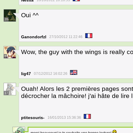
Nessa
18/10/2012 10:18:53
Oui ^^
39
Ganondorfzl
27/10/2012 11:22:46
Wow, the guy with the wings is really co
8
lig47
07/12/2012 16:02:26
Ouah! Alors les 2 premières pages sont 
17
décrocher la mâchoire! j'ai hâte de lire l
ptitesouris-
16/01/2013 15:36:36