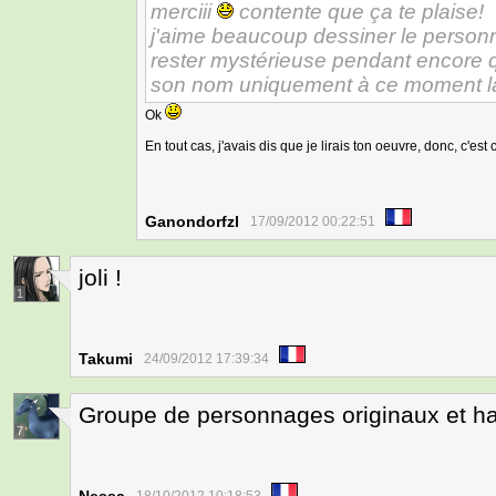
merciii
contente que ça te plaise!
j'aime beaucoup dessiner le personn
rester mystérieuse pendant encore
son nom uniquement à ce moment l
Ok
En tout cas, j'avais dis que je lirais ton oeuvre, donc, c'est 
Ganondorfzl
17/09/2012 00:22:51
joli !
1
Takumi
24/09/2012 17:39:34
Groupe de personnages originaux et h
7