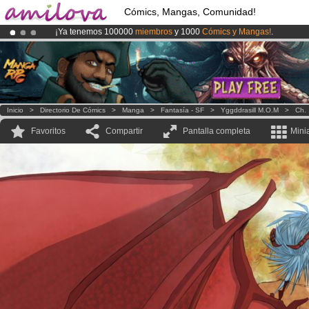
Cómics, Mangas, Comunidad!
¡Ya tenemos 100000
miembros
y 1000
Cómics y Mangas!
.
¡
El Kickstarter Amilova está desormado lanzado
!.
¡Conviertete en Premium por
3.95 euros
al mes!
Hazte Premium ya
Inicio
>
Directorio De Cómics
>
Manga
>
Fantasía - SF
>
Yggddrasill M.O.M
>
Ch. 
Favoritos
Compartir
Pantalla completa
Mini