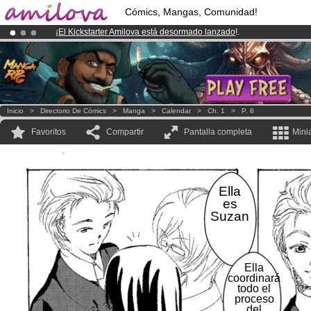
Cómics, Mangas, Comunidad!
¡
El Kickstarter Amilova está desormado lanzado
!.
¡Conviertete en Premium por
3.95 euros
al mes!
Hazte Premium ya
¡Ya tenemos 100000
miembros
y 1000
Cómics y Mangas!
.
Inicio
>
Directorio De Cómics
>
Manga
>
Calendar
>
Ch. 1
>
P. 8
Favoritos
Compartir
Pantalla completa
Mini
Ella
es
Suzan
Ella
coordinará
todo el
proceso
del