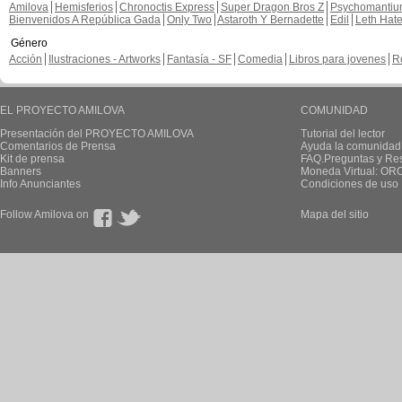
Amilova
Hemisferios
Chronoctis Express
Super Dragon Bros Z
Psychomanti
Bienvenidos A República Gada
Only Two
Astaroth Y Bernadette
Edil
Leth Hat
Género
Acción
Ilustraciones - Artworks
Fantasía - SF
Comedia
Libros para jovenes
R
EL PROYECTO AMILOVA
COMUNIDAD
Presentación del PROYECTO AMILOVA
Tutorial del lector
Comentarios de Prensa
Ayuda la comunidad
Kit de prensa
FAQ.Preguntas y Re
Banners
Moneda Virtual: OR
Info Anunciantes
Condiciones de uso
Follow Amilova on
Mapa del sitio