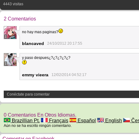
4443 visitas
2 Comentarios
no hay mas paginas?
1
blancaved
24/10/2012 20:17:55
y paso despues¿?¿?¿?¿?¿?
1
emmy vieera
12/02/2014 04:52:17
Conéctate para comentar
0 Comentarios En Otros Idiomas.
Brazillian Pt.
Français
Español
English
Če
Aún no se ha escrito ningún comentario.
Comentar en Facebook