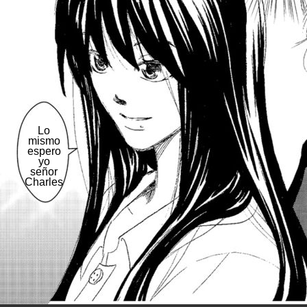
Lo
mismo
espero
yo
señor
Charles