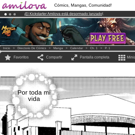
Cómics, Mangas, Comunidad!
¡
El Kickstarter Amilova está desormado lanzado
!.
¡Ya tenemos 100000
miembros
y 1000
Cómics y Mangas!
.
¡Conviertete en Premium por
3.95 euros
al mes!
Hazte Premium ya
Inicio
>
Directorio De Cómics
>
Manga
>
Calendar
>
Ch. 1
>
P. 1
Favoritos
Compartir
Pantalla completa
Mini
Por toda mi
vida