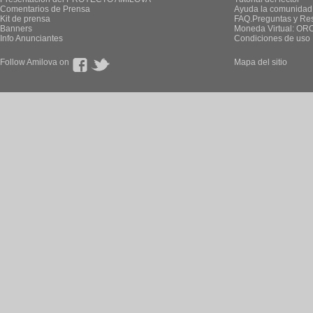
Comentarios de Prensa
Ayuda la comunidad
Kit de prensa
FAQ.Preguntas y Re
Banners
Moneda Virtual: OR
Info Anunciantes
Condiciones de uso
Follow Amilova on
Mapa del sitio