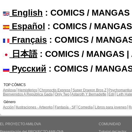
English
: COMICS / MANGAS
Español
: COMICS / MANGAS
Français
: COMICS / MANGA
日本語
: COMICS / MANGAS 
Русский
: COMICS / MANGAS
TOP CÓMICS
Amilova
Hemisferios
Chronoctis Express
Super Dragon Bros Z
Psychomanti
Bienvenidos A República Gada
Only Two
Astaroth Y Bernadette
Edil
Leth Hat
Género
Acción
Ilustraciones - Artworks
Fantasía - SF
Comedia
Libros para jovenes
R
EL PROYECTO AMILOVA
COMUNIDAD
Presentación del PROYECTO AMILOVA
Tutorial del lector