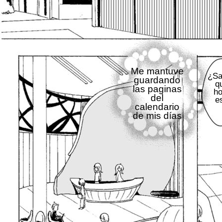
Me mantuve
¿Sa
guardando
q
las paginas
ho
del
e
calendario
de mis días