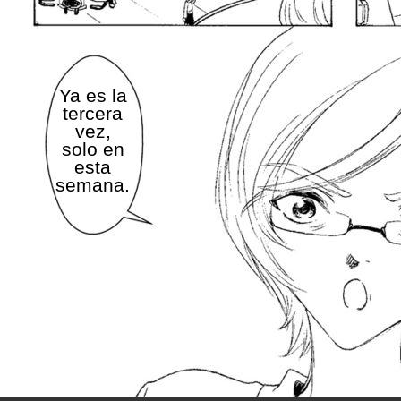
Ya es la
tercera
vez,
solo en
esta
semana.