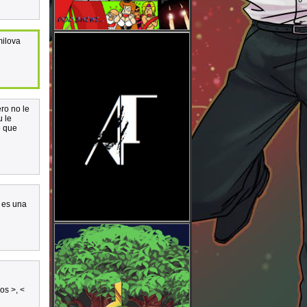
milova
ro no le
 le
e que
 es una
os >, <