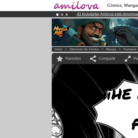
Cómics, Manga
¡
El Kickstarter Amilova está desorm
¡Ya tenemos 100000
miembros
y 10
¡Conviertete en Premium por
3.95 e
Inicio
>
Directorio De Cómics
>
Manga
>
Fantasía 
Favoritos
Compartir
Pa
¡¡HE