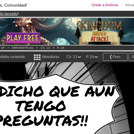
s, Comunidad!
Únete a Amilova
Inici
ado lanzado
!.
00
Cómics y Mangas!
.
uros
al mes!
Hazte Premium ya
- SF
>
ARKHAM Roots
>
Ch. 13
>
P. 24
ntalla completa
Miniaturas
Ch. 13
P. 24
Prev.
S
 DICHO QUE AÚN
TENGO
PREGUNTAS!!