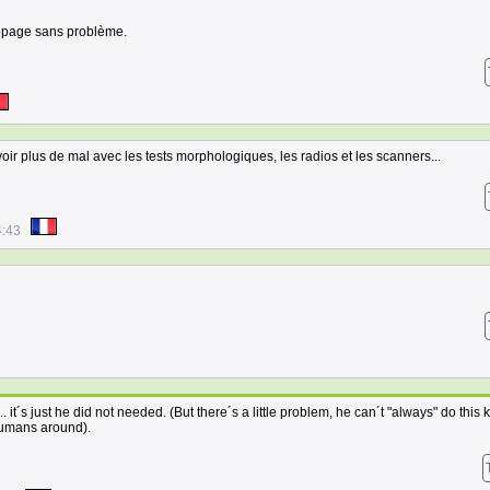
-dopage sans problème.
voir plus de mal avec les tests morphologiques, les radios et les scanners...
4:43
it´s just he did not needed. (But there´s a little problem, he can´t "always" do this k
humans around).