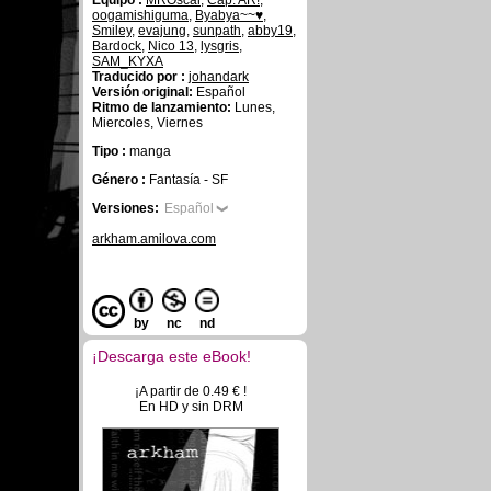
Equipo :
MROscar
,
Cap. AR!
,
oogamishiguma
,
Byabya~~♥
,
Smiley
,
evajung
,
sunpath
,
abby19
,
Bardock
,
Nico 13
,
lysgris
,
SAM_KYXA
Traducido por :
johandark
Versión original:
Español
Ritmo de lanzamiento:
Lunes,
Miercoles, Viernes
Tipo :
manga
Género :
Fantasía - SF
Versiones:
Español
arkham.amilova.com
by
nc
nd
¡Descarga este eBook!
¡A partir de 0.49 € !
En HD y sin DRM