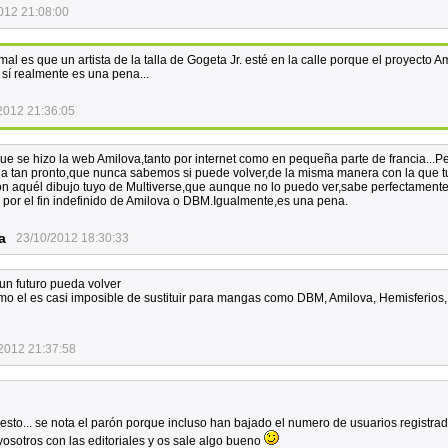
012 21:08:00
al es que un artista de la talla de Gogeta Jr. esté en la calle porque el proyecto A
 sí realmente es una pena...
2012 21:36:05
e se hizo la web Amilova,tanto por internet como en pequeña parte de francia...Pe
a tan pronto,que nunca sabemos si puede volver,de la misma manera con la que tu
on aquél dibujo tuyo de Multiverse,que aunque no lo puedo ver,sabe perfectament
 por el fin indefinido de Amilova o DBM.Igualmente,es una pena.
a
23/10/2012 18:30:33
n futuro pueda volver
mo el es casi imposible de sustituir para mangas como DBM, Amilova, Hemisferios,
2012 21:37:58
esto... se nota el parón porque incluso han bajado el numero de usuarios registrad
vosotros con las editoriales y os sale algo bueno