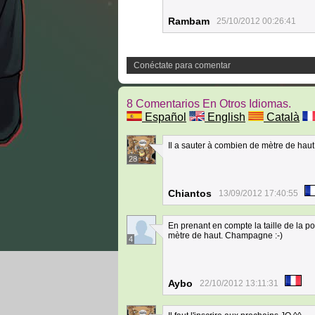
Rambam
25/10/2012 00:26:41
Conéctate para comentar
8 Comentarios En Otros Idiomas.
Español
English
Català
Il a sauter à combien de mètre de haut
28
Chiantos
13/09/2012 17:40:55
En prenant en compte la taille de la p
mètre de haut. Champagne :-)
4
Aybo
22/10/2012 13:11:31