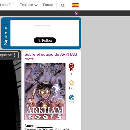
ar sesión
Explorar
Forum
¡Síguenos!
Sobre el equipo de ARKHAM
iguiente
roots
9
1208
206
Autor :
johandark