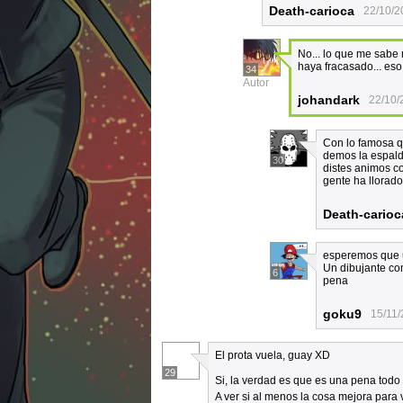
Death-carioca
22/10/2
No... lo que me sabe m
haya fracasado... eso
34
Autor
johandark
22/10/
Con lo famosa qu
demos la espald
30
distes animos c
gente ha llorado
Death-carioc
esperemos que u
Un dibujante co
6
pena
goku9
15/11/
El prota vuela, guay XD
29
Si, la verdad es que es una pena todo 
A ver si al menos la cosa mejora para 