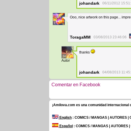
johandark
06/11/2012 15:51
Ooo, nice artwork on this page... impre
1
ToragaMM
03/08/2013 23:46:06
thanks
34
Autor
johandark
04/08/2013 11:45
Comentar en Facebook
¡Amilova.com es una comunidad internacional de
English
: COMICS / MANGAS | AUTORES |
Español
: COMICS / MANGAS | AUTORES 