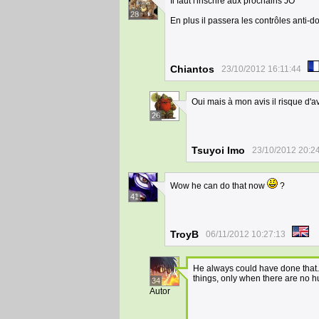
Il faut l'inscrire aux prochains JO ^^
28
En plus il passera les contrôles anti
Chiantos
23/10/2012 16:11:44
Oui mais à mon avis il risque d'a
26
Tsuyoi Imo
23/10/2012 20:2
Wow he can do that now
?
41
TroyB
06/11/2012 10:27:13
He always could have done that... 
things, only when there are no 
34
Autor