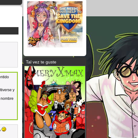
Tal vez te guste
entido
tiverse y
l nombre
o