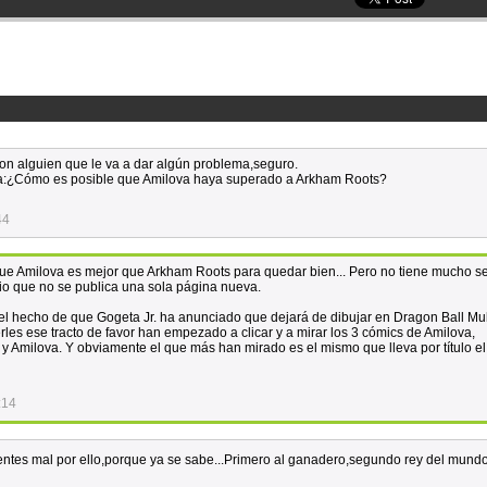
on alguien que le va a dar algún problema,seguro.
da:¿Cómo es posible que Amilova haya superado a Arkham Roots?
44
que Amilova es mejor que Arkham Roots para quedar bien... Pero no tiene mucho s
 que no se publica una sola página nueva.
el hecho de que Gogeta Jr. ha anunciado que dejará de dibujar en Dragon Ball Mul
rles ese tracto de favor han empezado a clicar y a mirar los 3 cómics de Amilova,
y Amilova. Y obviamente el que más han mirado es el mismo que lleva por título e
:14
sientes mal por ello,porque ya se sabe...Primero al ganadero,segundo rey del mund