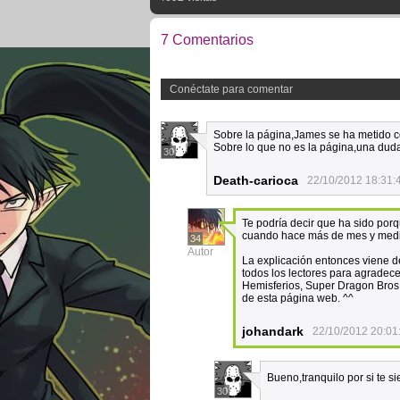
7 Comentarios
Conéctate para comentar
Sobre la página,James se ha metido c
Sobre lo que no es la página,una du
30
Death-carioca
22/10/2012 18:31:
Te podría decir que ha sido por
cuando hace más de mes y medio
34
Autor
La explicación entonces viene d
todos los lectores para agradece
Hemisferios, Super Dragon Bros 
de esta página web. ^^
johandark
22/10/2012 20:01
Bueno,tranquilo por si te 
30