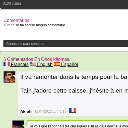
3183 visitas
Comentarios
Aún no se ha escrito ningún comentario.
Conéctate para comentar
6 Comentarios En Otros Idiomas.
Français
English
Español
Il va remonter dans le temps pour la ba
24
Tain j'adore cette caisse, j'hésite à en
Akioh
11/07/2012 17:41:19
Je vois que tu connais tes classiques si tu as déjà deviné le m