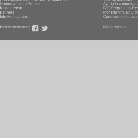
Comentarios de Prensa
Ayuda la comunidad
Kit de prensa
FAQ.Preguntas y Re
Banners
Moneda Virtual: OR
Info Anunciantes
Condiciones de uso
Follow Amilova on
Mapa del sitio