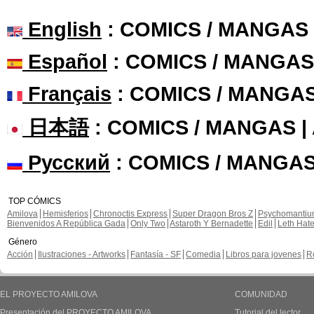
English
: COMICS / MANGAS
Español
: COMICS / MANGAS
Français
: COMICS / MANGA
日本語
: COMICS / MANGAS 
Русский
: COMICS / MANGAS
TOP CÓMICS
Amilova
Hemisferios
Chronoctis Express
Super Dragon Bros Z
Psychomanti
Bienvenidos A República Gada
Only Two
Astaroth Y Bernadette
Edil
Leth Hat
Género
Acción
Ilustraciones - Artworks
Fantasía - SF
Comedia
Libros para jovenes
R
EL PROYECTO AMILOVA
COMUNIDAD
Presentación del PROYECTO AMILOVA
Tutorial del lector