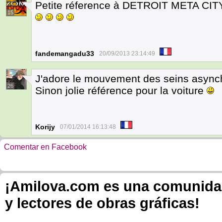
Petite réference à DETROIT META CITY 
15
fandemangadu33
20/09/2013 23:14:49
J'adore le mouvement des seins async
26
Sinon jolie référence pour la voiture
Korijy
07/01/2014 16:13:48
Comentar en Facebook
¡Amilova.com es una comunidad 
y lectores de obras gráficas!