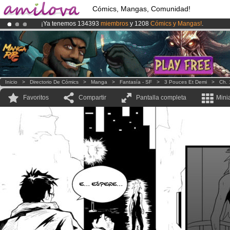
Cómics, Mangas, Comunidad!
¡Ya tenemos 134393
miembros
y 1208
Cómics y Mangas!
.
¡
El Kickstarter Amilova está desormado lanzado
!.
¡Conviertete en Premium por
3.95 euros
al mes!
Hazte Premium ya
Inicio
>
Directorio De Cómics
>
Manga
>
Fantasía - SF
>
3 Pouces Et Demi
>
Ch. 
Favoritos
Compartir
Pantalla completa
Mini
E... ESPERE...