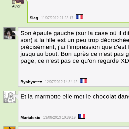
8
Autor
Sieg
11/07/2012 21:23:17
Son épaule gauche (sur la case où il di
36
soir) à la fille est un peu trop décroché
précisément, j'ai l'impression que c'est
jusqu'au bout. Bon après ce n'est pas 
page, ce n'est pas ce qu'on regarde XD
Byabya~~♥
12/07/2012 14:34:42
Et la marmotte elle met le chocolat dans 
50
Marialexie
13/08/2013 10:39:19