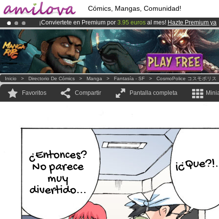
Cómics, Mangas, Comunidad!
¡Conviertete en Premium por
3.95 euros
al mes!
Hazte Premium ya
¡
El Kickstarter Amilova está desormado lanzado
!.
¡Ya tenemos 100000
miembros
y 1000
Cómics y Mangas!
.
Inicio
>
Directorio De Cómics
>
Manga
>
Fantasía - SF
>
CosmoPolice コスモポリス
Favoritos
Compartir
Pantalla completa
Mini
¿Entonces?
¡¿Que?!.
No parece
muy
divertido...