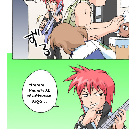
Hmmm...
Me estas
olcultando
algo...