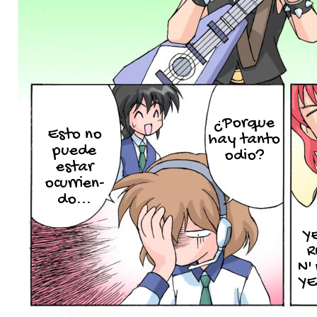
¿Porque
Esto no
hay tanto
puede
odio?
estar
ocurrien-
do...
Y
R
N' 
YE