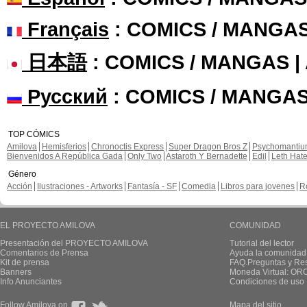
Français
: COMICS / MANGA
日本語
: COMICS / MANGAS 
Русский
: COMICS / MANGAS
TOP CÓMICS
Amilova
Hemisferios
Chronoctis Express
Super Dragon Bros Z
Psychomanti
Bienvenidos A República Gada
Only Two
Astaroth Y Bernadette
Edil
Leth Hat
Género
Acción
Ilustraciones - Artworks
Fantasía - SF
Comedia
Libros para jovenes
R
EL PROYECTO AMILOVA
COMUNIDAD
Presentación del PROYECTO AMILOVA
Tutorial del lector
Comentarios de Prensa
Ayuda la comunidad
Kit de prensa
FAQ.Preguntas y Re
Banners
Moneda Virtual: OR
Info Anunciantes
Condiciones de uso
Follow Amilova on
Mapa del sitio