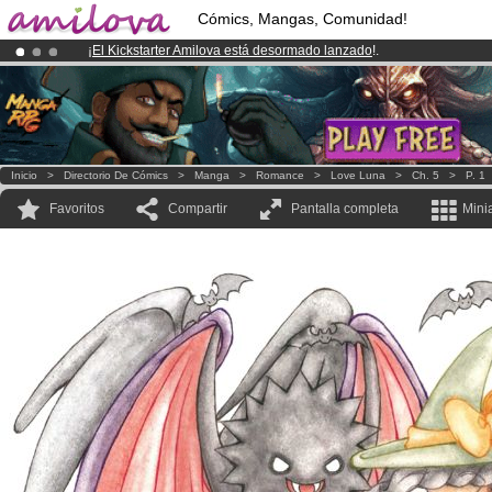
Cómics, Mangas, Comunidad!
¡
El Kickstarter Amilova está desormado lanzado
!.
¡Conviertete en Premium por
3.95 euros
al mes!
Hazte Premium ya
¡Ya tenemos 100000
miembros
y 1000
Cómics y Mangas!
.
Inicio
>
Directorio De Cómics
>
Manga
>
Romance
>
Love Luna
>
Ch. 5
>
P. 1
Favoritos
Compartir
Pantalla completa
Mini