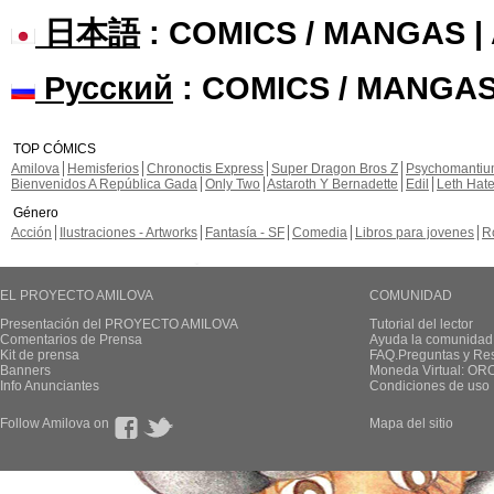
日本語
: COMICS / MANGAS 
Русский
: COMICS / MANGAS
TOP CÓMICS
Amilova
Hemisferios
Chronoctis Express
Super Dragon Bros Z
Psychomanti
Bienvenidos A República Gada
Only Two
Astaroth Y Bernadette
Edil
Leth Hat
Género
Acción
Ilustraciones - Artworks
Fantasía - SF
Comedia
Libros para jovenes
R
EL PROYECTO AMILOVA
COMUNIDAD
Presentación del PROYECTO AMILOVA
Tutorial del lector
Comentarios de Prensa
Ayuda la comunidad
Kit de prensa
FAQ.Preguntas y Re
Banners
Moneda Virtual: OR
Info Anunciantes
Condiciones de uso
Follow Amilova on
Mapa del sitio